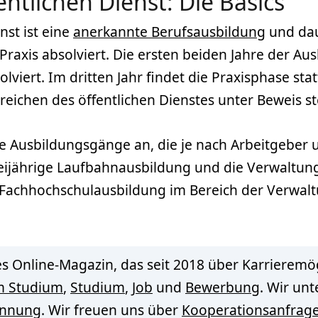
ntlichen Dienst: Die Basics
nst ist eine
anerkannte Berufsausbildung
und daue
 Praxis absolviert. Die ersten beiden Jahre der A
lviert. Im dritten Jahr findet die Praxisphase sta
reichen des öffentlichen Dienstes unter Beweis s
ne Ausbildungsgänge an, die je nach Arbeitgeber u
reijährige Laufbahnausbildung und die Verwaltun
e Fachhochschulausbildung im Bereich der Verwal
s Online-Magazin, das seit 2018 über Karrieremög
m Studium
,
Studium
,
Job
und
Bewerbung
. Wir un
innung
. Wir freuen uns über
Kooperationsanfrag