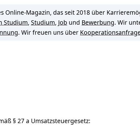
s Online-Magazin, das seit 2018 über Karrieremög
m Studium
,
Studium
,
Job
und
Bewerbung
. Wir un
innung
. Wir freuen uns über
Kooperationsanfrag
mäß § 27 a Umsatzsteuergesetz: