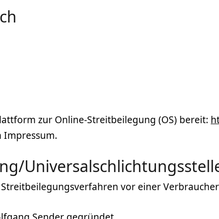
ich
attform zur Online-Streitbeilegung (OS) bereit:
h
im Impressum.
ng/Universal­schlichtungs­stell
an Streitbeilegungsverfahren vor einer Verbrauche
lfgang Sender
gegründet.