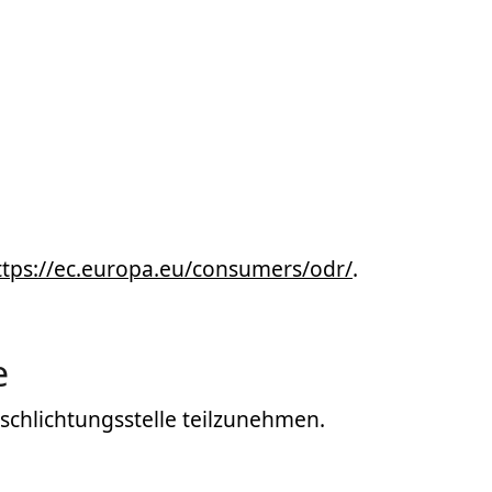
ttps://ec.europa.eu/consumers/odr/
.
e
rschlichtungsstelle teilzunehmen.