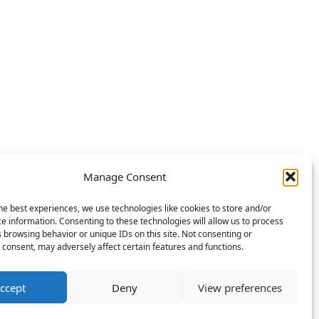
Manage Consent
he best experiences, we use technologies like cookies to store and/or
e information. Consenting to these technologies will allow us to process
 browsing behavior or unique IDs on this site. Not consenting or
consent, may adversely affect certain features and functions.
n solchen Link entstehen Ihnen keine Mehrkosten – als
ccept
Deny
View preferences
wir uns mit finanzieren.