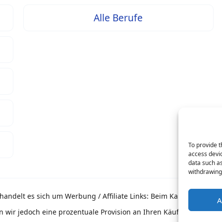
Alle Berufe
To provide t
access devic
data such as
withdrawing 
andelt es sich um Werbung / Affiliate Links: Beim Kauf über eine
A
n wir jedoch eine prozentuale Provision an Ihren Käufen, worüber 