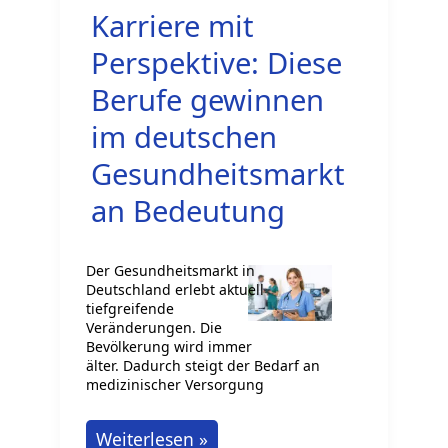
Karriere mit
Bedeutung
von
Perspektive: Diese
Leadership-
Berufe gewinnen
Programmen
im deutschen
für
Gesundheitsmarkt
Fach-
und
an Bedeutung
Führungskräfte
Der Gesundheitsmarkt in
Deutschland erlebt aktuell
tiefgreifende
Veränderungen. Die
Bevölkerung wird immer
älter. Dadurch steigt der Bedarf an
medizinischer Versorgung
Karriere
Weiterlesen »