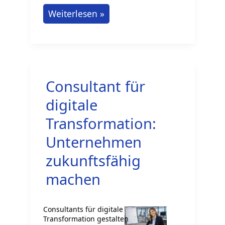
Von
Weiterlesen »
der
IT
in
die
Consultant für
Finance:
Krypto
digitale
als
Transformation:
Karriere-
Unternehmen
Brücke
zukunftsfähig
nutzen
machen
Consultants für digitale
Transformation gestalten