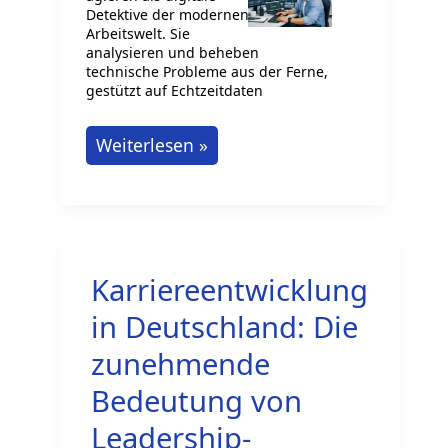
Detektive der modernen
Arbeitswelt. Sie
analysieren und beheben
technische Probleme aus der Ferne,
gestützt auf Echtzeitdaten
Remote-
Weiterlesen »
Diagnostiker:
Fehleranalyse
aus
der
Karriereentwicklung
Ferne
per
in Deutschland: Die
Datenmonitoring
zunehmende
Bedeutung von
Leadership-