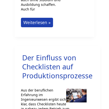
Ausbildung schaffen.
Auch für
Immobilienmakler
Weiterlesen »
werden
in
Deutschland:
Welche
Der Einfluss von
Ausbildung
brauchst
Checklisten auf
du
Produktionsprozesse
und
wie
Aus der beruflichen
klappt
Erfahrung im
das?
Ingenieurwesen ergibt sich
klar, dass Checklisten heute
in nahezu jedem Betrieb zum