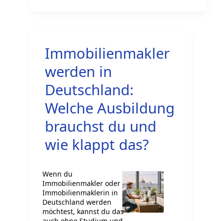
in
Deutschland:
Einblick
Immobilienmakler
in
Qualifikationen
werden in
und
Deutschland:
rechtliche
Welche Ausbildung
Rahmenbedingungen
brauchst du und
wie klappt das?
Wenn du
Immobilienmakler oder
Immobilienmaklerin in
Deutschland werden
möchtest, kannst du das
auch ohne Studium und