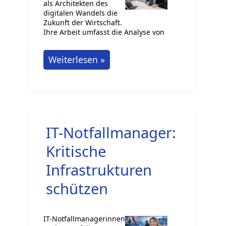
als Architekten des
digitalen Wandels die
Zukunft der Wirtschaft.
Ihre Arbeit umfasst die Analyse von
Consultant
Weiterlesen »
für
digitale
Transformation:
Unternehmen
IT-Notfallmanager:
zukunftsfähig
machen
Kritische
Infrastrukturen
schützen
IT-Notfallmanagerinnen