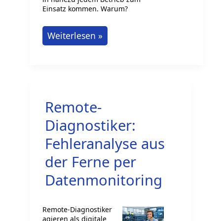
Einsatz kommen. Warum?
Der
Weiterlesen »
Einfluss
von
Checklisten
auf
Remote-
Produktionsprozesse
Diagnostiker:
Fehleranalyse aus
der Ferne per
Datenmonitoring
Remote-Diagnostiker
agieren als digitale