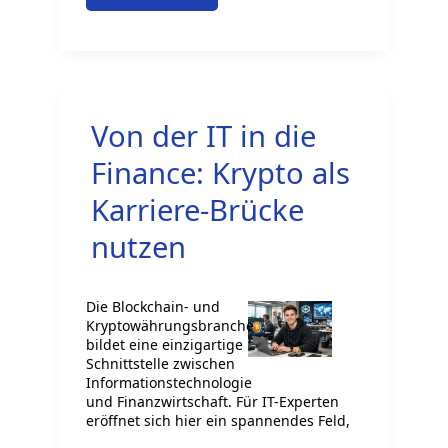
mit
Perspektive:
Diese
Berufe
Von der IT in die
gewinnen
im
Finance: Krypto als
deutschen
Karriere-Brücke
Gesundheitsmarkt
nutzen
an
Bedeutung
Die Blockchain- und
Kryptowährungsbranche
bildet eine einzigartige
Schnittstelle zwischen
Informationstechnologie
und Finanzwirtschaft. Für IT-Experten
eröffnet sich hier ein spannendes Feld,