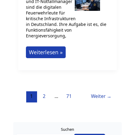
und IT-Notfallmanager
sind die digitalen
Feuerwehrleute für
kritische Infrastrukturen
in Deutschland. Ihre Aufgabe ist es, die
Funktionsfähigkeit von
Energieversorgung,
IT-
Weiterlesen »
Notfallmanager:
Kritische
Infrastrukturen
schützen
1
2
…
71
Weiter
→
Suchen