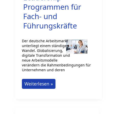
Programmen für
Fach- und
Führungskräfte
Der deutsche Arbeitsmarkt
unterliegt einem ständigen
Wandel. Globalisierung,
digitale Transformation und
neue Arbeitsmodelle
verändern die Rahmenbedingungen für
Unternehmen und deren
Karriereentwicklung
Weiterlesen »
in
Deutschland:
Die
zunehmende