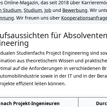
s Online-Magazin, das seit 2018 über Karrieremög
m Studium
,
Studium
,
Job
und
Bewerbung
. Wir un
innung
. Wir freuen uns über
Kooperationsanfrag
ufsaussichten für Absolvente
ineering
dualen Studienfachs Project Engineering sind so
bination aus theoretischem Wissen und praktisch
ptimal auf die Anforderungen in verschiedenen B
Automobilindustrie sowie in der IT und in der B
ojekte effizient leiten können.
nach Projekt-Ingenieuren
Durc