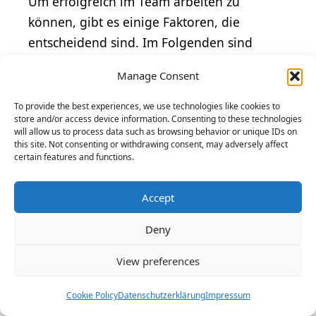
Um erfolgreich im Team arbeiten zu
können, gibt es einige Faktoren, die
entscheidend sind. Im Folgenden sind
einige dieser Erfolgsfaktoren aufgelistet:
Manage Consent
To provide the best experiences, we use technologies like cookies to
Erfolgsfaktor
Beschreibung
store and/or access device information. Consenting to these technologies
will allow us to process data such as browsing behavior or unique IDs on
this site. Not consenting or withdrawing consent, may adversely affect
Ein hohes Maß an
certain features and functions.
Vertrauen unter
Teammitgliedern trägt
Accept
dazu bei, dass
Vertrauen
Deny
Konflikte vermieden
und die
View preferences
Zusammenarbeit
gestärkt werden.
Cookie Policy
Datenschutzerklärung
Impressum