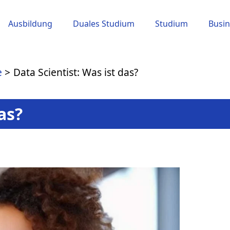
Ausbildung
Duales Studium
Studium
Busin
e
Data Scientist: Was ist das?
as?