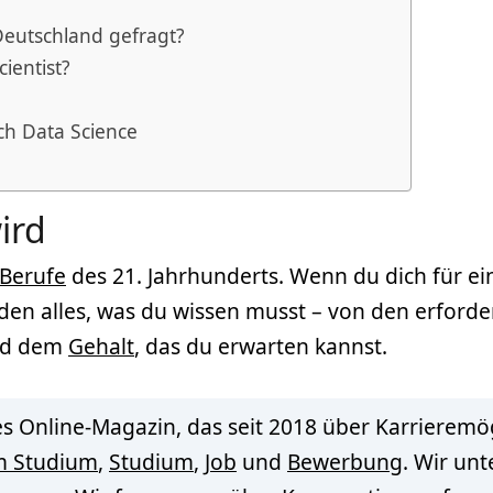
 Deutschland gefragt?
ientist?
ich Data Science
ird
Berufe
des 21. Jahrhunderts. Wenn du dich für ei
faden alles, was du wissen musst – von den erford
und dem
Gehalt
, das du erwarten kannst.
s Online-Magazin, das seit 2018 über Karrieremög
m Studium
,
Studium
,
Job
und
Bewerbung
. Wir un