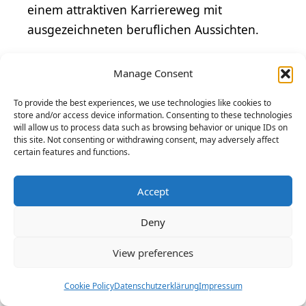
einem attraktiven Karriereweg mit
ausgezeichneten beruflichen Aussichten.
Gehaltsaussichten im
Manage Consent
Berufsfeld Technischer
Systemplaner
To provide the best experiences, we use technologies like cookies to
store and/or access device information. Consenting to these technologies
will allow us to process data such as browsing behavior or unique IDs on
Ein technischer Systemplaner, manchmal
this site. Not consenting or withdrawing consent, may adversely affect
auch technische Systemplanerin genannt,
certain features and functions.
ist eine ausgesprochen nützliche Rolle in
Accept
einer Vielzahl von Wirtschaftssektoren. In
Deutschland genießen diese
Fachkräfte
Deny
respektable
Gehälter
, die jedoch stark von
Faktoren wie Standort, Erfahrung,
View preferences
Qualifikationen und der spezifischen
Cookie Policy
Datenschutzerklärung
Impressum
Branche abhängen, in der sie arbeiten.