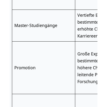
Vertiefte Einbl
bestimmte The
Master-Studiengänge
erhöhte Chanc
Karriereentwic
Große Expertis
bestimmten T
Promotion
höhere Chance
leitende Positi
Forschung