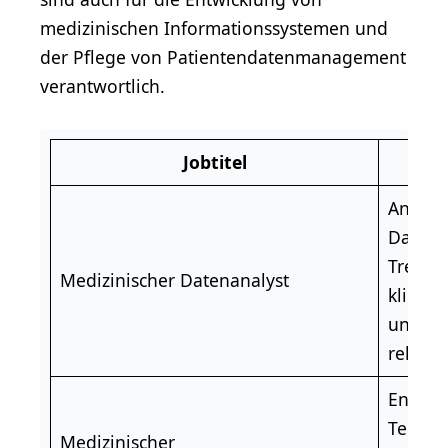
medizinischen Informationssystemen und
der Pflege von Patientendatenmanagement
verantwortlich.
Jobtitel
Analysi
Daten,
Trends
Medizinischer
Datenanalyst
klinis
und Fo
relevan
Entwick
Techni
Medizinischer