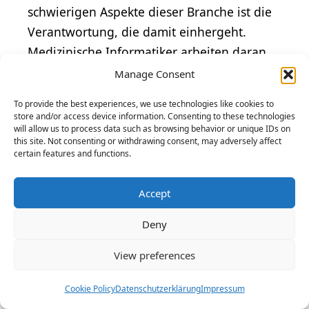
schwierigen Aspekte dieser Branche ist die
Verantwortung, die damit einhergeht.
Medizinische Informatiker arbeiten daran,
Systeme und Programme zu entwickeln, die
Manage Consent
helfen, Menschenleben zu retten und die
To provide the best experiences, we use technologies like cookies to
Gesundheit
der Bevölkerung zu verbessern.
store and/or access device information. Consenting to these technologies
will allow us to process data such as browsing behavior or unique IDs on
Das bedeutet auch, dass die Qualität und
this site. Not consenting or withdrawing consent, may adversely affect
Genauigkeit der Arbeit sehr wichtig ist, da
certain features and functions.
die geringste Abweichung schwerwiegende
Auswirkungen haben kann.
Accept
Deny
Psychische Belastung ist ein weiterer Faktor,
der in der Medizinische Informatik
View preferences
vorkommen kann. Dazu gehören lange
Cookie Policy
Datenschutzerklärung
Impressum
Arbeitszeiten, Struktur- und