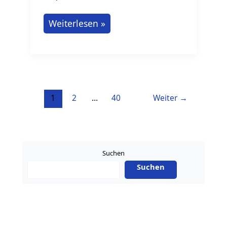
Masterarbeit
Weiterlesen »
schreiben:
Auf
diese
5
Dinge
1
2
…
40
Weiter
→
kommt
es
an!
Suchen
Suchen