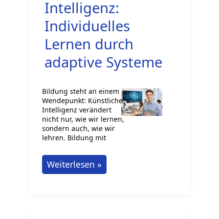
Intelligenz:
deutschen
Individuelles
Hochschulen
Lernen durch
adaptive Systeme
Bildung steht an einem
Wendepunkt: Künstliche
Intelligenz verändert
nicht nur, wie wir lernen,
sondern auch, wie wir
lehren. Bildung mit
Bildung
Weiterlesen »
mit
Künstlicher
Intelligenz: