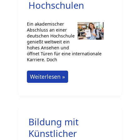
Start
Hochschulen
Ein akademischer
Abschluss an einer
deutschen Hochschule
genießt weltweit ein
hohes Ansehen und
öffnet Türen für eine internationale
Karriere. Doch
Erfolgreicher
Weiterlesen »
Studienabschluss:
Der
Weg
zur
Bildung mit
perfekten
Thesis
Künstlicher
an