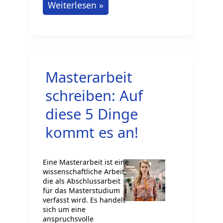
Biophysik
Weiterlesen »
Studieren
in
Deutschland:
Studienoptionen
Masterarbeit
Entdecken
schreiben: Auf
diese 5 Dinge
kommt es an!
Eine Masterarbeit ist eine
wissenschaftliche Arbeit,
die als Abschlussarbeit
für das Masterstudium
verfasst wird. Es handelt
sich um eine
anspruchsvolle