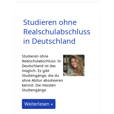
sind
KI-
Studieren ohne
robust?
Eine
Realschulabschluss
datenbasierte
in Deutschland
Einordnung
Studieren ohne
Realschulabschluss: In
Deutschland ist das
möglich. Es gibt
Studiengänge, die du
ohne Abitur absolvieren
kannst. Die meisten
Studiengänge
Studieren
Weiterlesen »
ohne