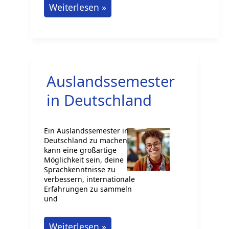
Leitfaden
Weiterlesen »
für
Führungskräftekarrieren
in
Deutschland:
Auslandssemester
Ausbildung,
Studium,
in Deutschland
Aufstieg
Ein Auslandssemester in
Deutschland zu machen,
kann eine großartige
Möglichkeit sein, deine
Sprachkenntnisse zu
verbessern, internationale
Erfahrungen zu sammeln
und
Auslandssemester
Weiterlesen »