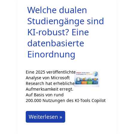
Individuelles
Welche dualen
Lernen
durch
Studiengänge sind
adaptive
KI-robust? Eine
Systeme
datenbasierte
Einordnung
Eine 2025 veröffentlichte
Analyse von Microsoft
Research hat erhebliche
Aufmerksamkeit erregt.
Auf Basis von rund
200.000 Nutzungen des KI-Tools Copilot
Welche
Weiterlesen »
dualen
Studiengänge