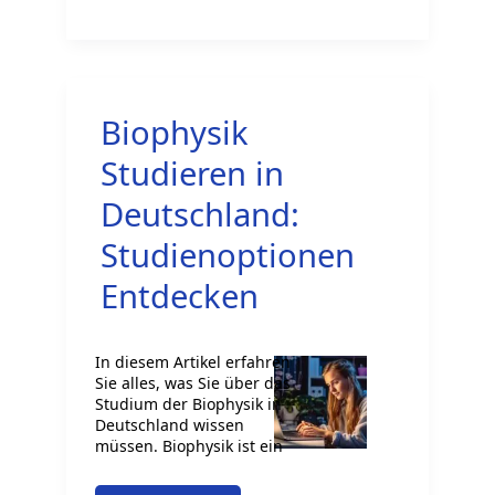
werden:
Das
ist
der
Biophysik
Weg
Studieren in
Deutschland:
Studienoptionen
Entdecken
In diesem Artikel erfahren
Sie alles, was Sie über das
Studium der Biophysik in
Deutschland wissen
müssen. Biophysik ist ein