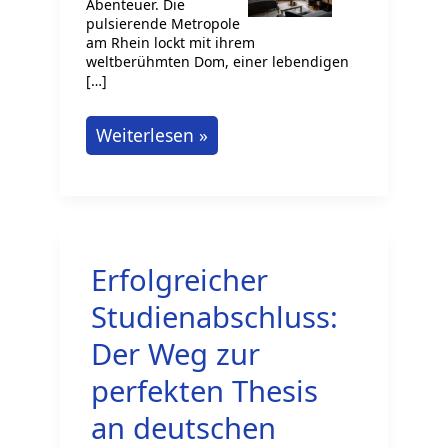
Abenteuer. Die
pulsierende Metropole
am Rhein lockt mit ihrem
weltberühmten Dom, einer lebendigen
[…]
Köln
Weiterlesen »
ruft:
So
finden
Sie
Erfolgreicher
die
ideale
Studienabschluss:
möblierte
Der Weg zur
Wohnung
perfekten Thesis
für
an deutschen
Ihren