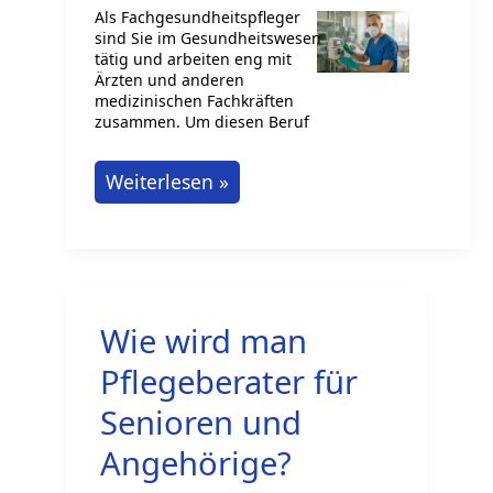
Als Fachgesundheitspfleger
sind Sie im Gesundheitswesen
tätig und arbeiten eng mit
Ärzten und anderen
medizinischen Fachkräften
zusammen. Um diesen Beruf
Wie
Weiterlesen »
wird
man
Fachgesundheitspfleger?
So
Wie wird man
startest
du
Pflegeberater für
jetzt!
Senioren und
Angehörige?