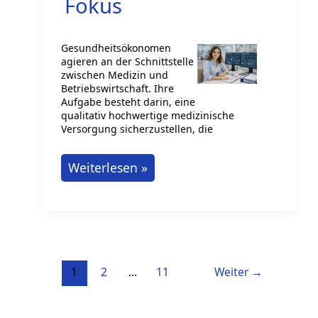
Fokus
Gesundheitsökonomen
agieren an der Schnittstelle
zwischen Medizin und
Betriebswirtschaft. Ihre
Aufgabe besteht darin, eine
qualitativ hochwertige medizinische
Versorgung sicherzustellen, die
Gesundheitsökonom:
Weiterlesen »
Wirtschaftlichkeit
im
Fokus
1
2
…
11
Weiter
→