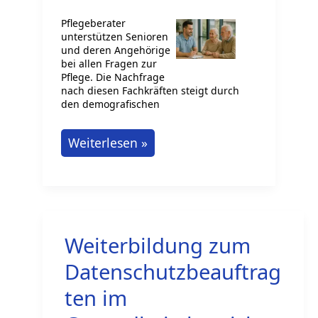
Pflegeberater
unterstützen Senioren
und deren Angehörige
bei allen Fragen zur
Pflege. Die Nachfrage
nach diesen Fachkräften steigt durch
den demografischen
Wie
Weiterlesen »
wird
man
Pflegeberater
für
Weiterbildung zum
Senioren
und
Datenschutzbeauftrag
Angehörige?
ten im