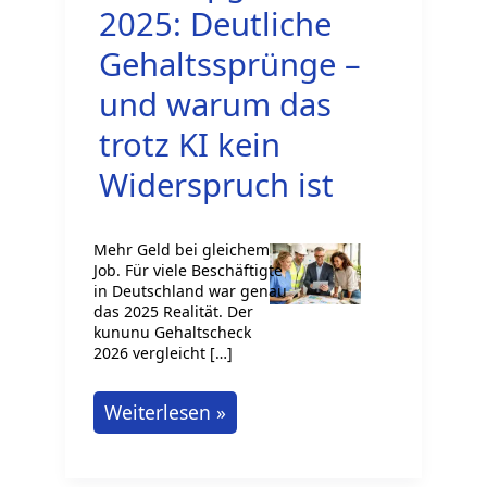
2025: Deutliche
Gehaltssprünge –
und warum das
trotz KI kein
Widerspruch ist
Mehr Geld bei gleichem
Job. Für viele Beschäftigte
in Deutschland war genau
das 2025 Realität. Der
kununu Gehaltscheck
2026 vergleicht […]
Lohn-
Weiterlesen »
Upgrade
2025: