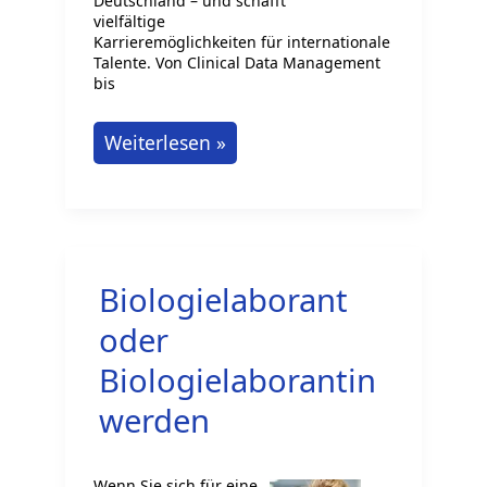
Deutschland – und schafft
vielfältige
Karrieremöglichkeiten für internationale
Talente. Von Clinical Data Management
bis
Karriere
Weiterlesen »
im
Bereich
Digitalisierung
im
Biologielaborant
Gesundheitswesen
in
oder
Deutschland:
Biologielaborantin
Neue
werden
Chancen
für
Wenn Sie sich für eine