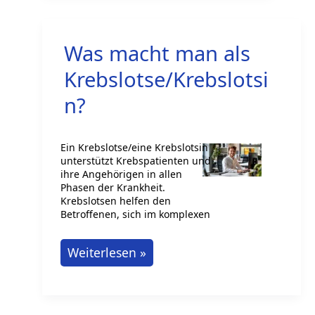
Deutliche
Gehaltssprünge
Was macht man als
–
und
Krebslotse/Krebslotsi
warum
n?
das
trotz
Ein Krebslotse/eine Krebslotsin
KI
unterstützt Krebspatienten und
kein
ihre Angehörigen in allen
Phasen der Krankheit.
Widerspruch
Krebslotsen helfen den
Betroffenen, sich im komplexen
ist
Was
Weiterlesen »
macht
man
als