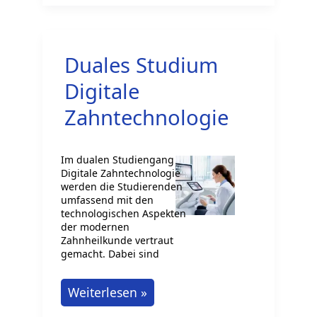
Berufsfelder
in
Brandenburg
Duales Studium
für
2026
Digitale
Zahntechnologie
Im dualen Studiengang
Digitale Zahntechnologie
werden die Studierenden
umfassend mit den
technologischen Aspekten
der modernen
Zahnheilkunde vertraut
gemacht. Dabei sind
Duales
Weiterlesen »
Studium