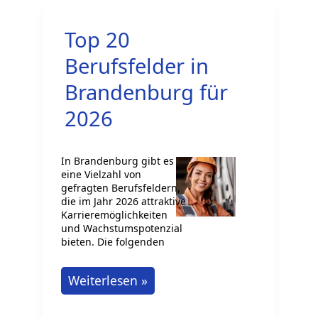
Krebslotse/Krebslotsin?
Top 20
Berufsfelder in
Brandenburg für
2026
In Brandenburg gibt es
eine Vielzahl von
gefragten Berufsfeldern,
die im Jahr 2026 attraktive
Karrieremöglichkeiten
und Wachstumspotenzial
bieten. Die folgenden
Top
Weiterlesen »
20