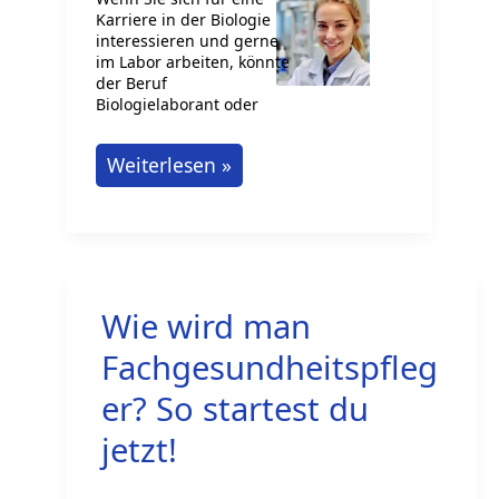
internationale
Karriere in der Biologie
Fachkräfte
interessieren und gerne
im Labor arbeiten, könnte
der Beruf
Biologielaborant oder
Biologielaborant
Weiterlesen »
oder
Biologielaborantin
werden
Wie wird man
Fachgesundheitspfleg
er? So startest du
jetzt!