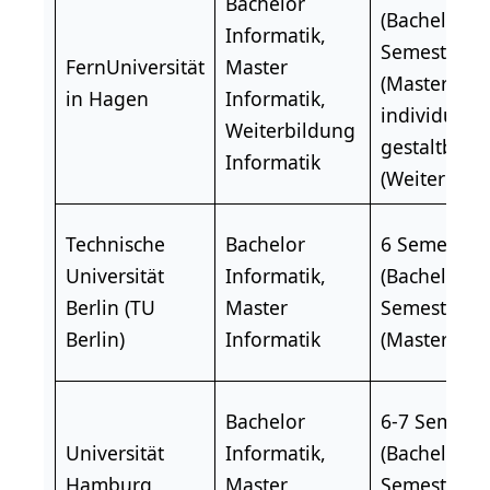
Bachelor
(Bachelor), 
Informatik,
Semester
FernUniversität
Master
(Master),
in Hagen
Informatik,
individuell
Weiterbildung
gestaltbar
Informatik
(Weiterbild
Technische
Bachelor
6 Semester
Universität
Informatik,
(Bachelor), 
Berlin
(TU
Master
Semester
Berlin)
Informatik
(Master)
Bachelor
6-7 Semeste
Universität
Informatik,
(Bachelor), 
Hamburg
Master
Semester