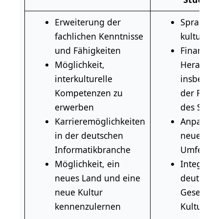
Erweiterung der
Sprachli
fachlichen Kenntnisse
kulturell
und Fähigkeiten
Finanziel
Möglichkeit,
Herausfo
interkulturelle
insbeson
Kompetenzen zu
der Fina
erwerben
des Stud
Karrieremöglichkeiten
Anpassun
in der deutschen
neues ak
Informatikbranche
Umfeld
Möglichkeit, ein
Integrati
neues Land und eine
deutsche
neue Kultur
Gesellsch
kennenzulernen
Kultur