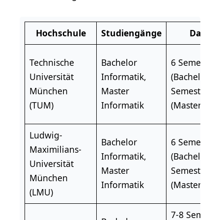
Hochschule
Studiengänge
Dauer
Technische
Bachelor
6 Semester
Universität
Informatik,
(Bachelor), 
München
Master
Semester
(TUM)
Informatik
(Master)
Ludwig-
Bachelor
6 Semester
Maximilians-
Informatik,
(Bachelor), 
Universität
Master
Semester
München
Informatik
(Master)
(LMU)
7-8 Semeste