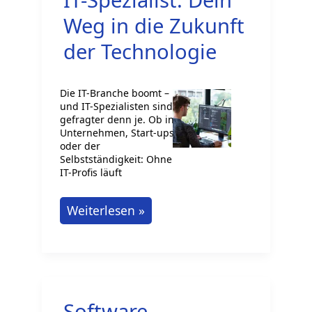
Weg in die Zukunft
der Technologie
Die IT-Branche boomt –
und IT-Spezialisten sind
gefragter denn je. Ob in
Unternehmen, Start-ups
oder der
Selbstständigkeit: Ohne
IT-Profis läuft
IT-
Weiterlesen »
Spezialist:
Dein
Weg
in
Software-
die