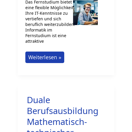
Das Fernstudium bietet
eine flexible Möglichkeit,
Ihre IT-Kenntnisse zu
vertiefen und sich
beruflich weiterzubilden.
Informatik im
Fernstudium ist eine
attraktive
Informatik
Weiterlesen »
im
Fernstudium:
Berufliche
Weiterbildung
Duale
in
Deutschland
Berufsausbildung
Mathematisch-