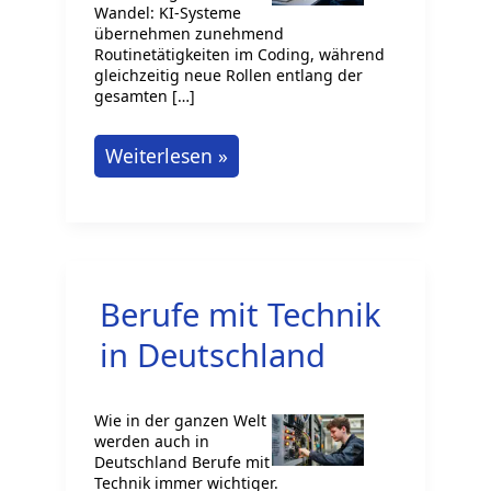
Wandel: KI-Systeme
übernehmen zunehmend
Routinetätigkeiten im Coding, während
gleichzeitig neue Rollen entlang der
gesamten […]
Auswirkungen
Weiterlesen »
von
KI:
Warum
sich
Berufe mit Technik
Programmierer
neu
in Deutschland
erfinden
müssen
Wie in der ganzen Welt
werden auch in
Deutschland Berufe mit
Technik immer wichtiger.