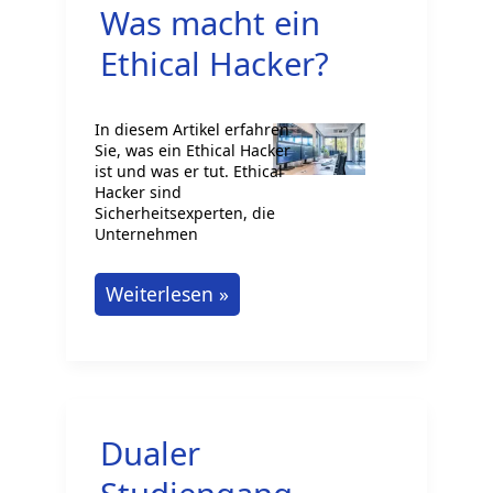
Was macht ein
Ethical Hacker?
In diesem Artikel erfahren
Sie, was ein Ethical Hacker
ist und was er tut. Ethical
Hacker sind
Sicherheitsexperten, die
Unternehmen
Was
Weiterlesen »
macht
ein
Ethical
Hacker?
Dualer