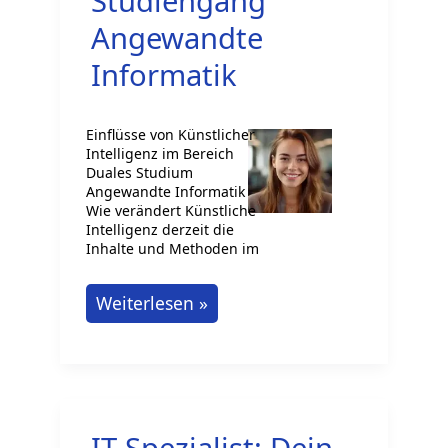
Studiengang
Angewandte
Informatik
Einflüsse von Künstlicher
Intelligenz im Bereich
Duales Studium
Angewandte Informatik
Wie verändert Künstliche
Intelligenz derzeit die
Inhalte und Methoden im
Dualer
Weiterlesen »
Studiengang
Angewandte
Informatik
IT-Spezialist: Dein