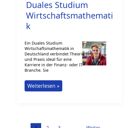
Duales Studium
Wirtschaftsmathemati
k
Ein Duales Studium
Wirtschaftsmathematik in
Deutschland verbindet Theorie
und Praxis ideal für eine
Karriere in der Finanz- oder IT-
Branche. Sie
Duales
Weiterlesen »
Studium
Wirtschaftsmathematik
1
2
3
Weiter
→