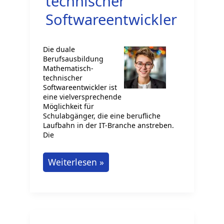
technischer
Softwareentwickler
Die duale
Berufsausbildung
Mathematisch-
technischer
Softwareentwickler ist
eine vielversprechende
Möglichkeit für
Schulabgänger, die eine berufliche
Laufbahn in der IT-Branche anstreben.
Die
Duale
Weiterlesen »
Berufsausbildung
Mathematisch-
technischer
Softwareentwickler