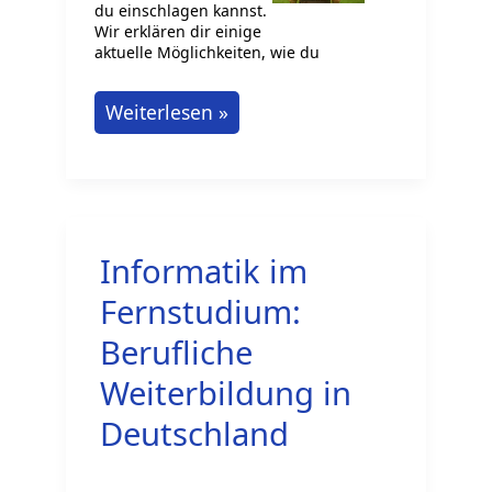
du einschlagen kannst.
Wir erklären dir einige
aktuelle Möglichkeiten, wie du
Wie
Weiterlesen »
kann
ich
Programmierer
werden
Informatik im
in
Deutschland?
Fernstudium:
Berufliche
Weiterbildung in
Deutschland