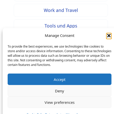
Work and Travel
Tools und Apps
Manage Consent
To provide the best experiences, we use technologies like cookies to
store and/or access device information. Consenting to these technologies
* Bei mit diesem Zeichen gekennzeichneten Inhalten
will allow us to process data such as browsing behavior or unique IDs on
this site. Not consenting or withdrawing consent, may adversely affect
handelt es sich um Werbung / Affiliate Links: Beim Kauf
certain features and functions.
über einen solchen Link entstehen Ihnen keine
Mehrkosten – als Seitenbetreiber erhalten wir jedoch
Accept
eine prozentuale Provision an Ihren Käufen, worüber wir
Deny
uns mit finanzieren.
Copyright © 2026 Life in Germany: Online-Magazin zu
View preferences
Ausbildung, Studium und Jobs in Deutschland