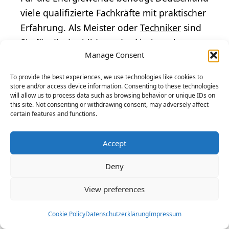
viele qualifizierte Fachkräfte mit praktischer
Erfahrung. Als Meister oder
Techniker
sind
Sie für die Ausbildung des Nachwuchses
Manage Consent
verantwortlich. Sie planen und überwachen
komplexe Anlagen für erneuerbare
To provide the best experiences, we use technologies like cookies to
Energien.
store and/or access device information. Consenting to these technologies
will allow us to process data such as browsing behavior or unique IDs on
this site. Not consenting or withdrawing consent, may adversely affect
certain features and functions.
Die Weiterbildung zum Meister oder
Techniker dauert in der Regel zwei Jahre in
Accept
Teilzeit. Sie schließen mit einer staatlichen
Prüfung vor der Handwerkskammer oder
Deny
Industrie- und Handelskammer ab. Viele
View preferences
Bundesländer bieten finanzielle Förderung
für diese berufliche Aufstiegsfortbildung
Cookie Policy
Datenschutzerklärung
Impressum
an.