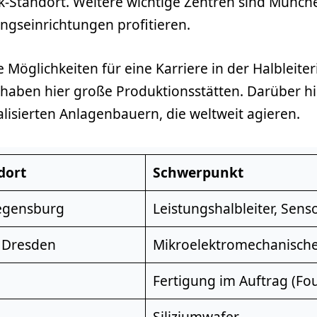
k-Standort. Weitere wichtige Zentren sind Münch
ngseinrichtungen profitieren.
öglichkeiten für eine Karriere in der Halbleiteri
 haben hier große Produktionsstätten. Darüber hi
alisierten Anlagenbauern, die weltweit agieren.
dort
Schwerpunkt
egensburg
Leistungshalbleiter, Sen
, Dresden
Mikroelektromechanisch
Fertigung im Auftrag (Fo
Siliziumwafer