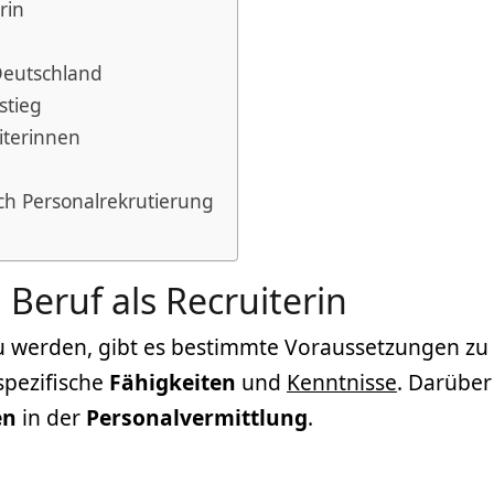
rin
Deutschland
stieg
iterinnen
ich Personalrekrutierung
Beruf als Recruiterin
zu werden, gibt es bestimmte Voraussetzungen zu e
spezifische
Fähigkeiten
und
Kenntnisse
. Darüber
en
in der
Personalvermittlung
.