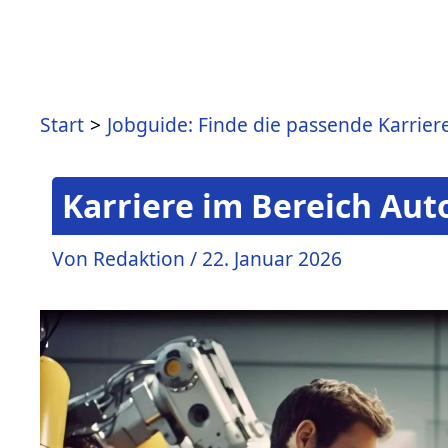
Start
Jobguide: Finde die passende Karrier
Karriere im Bereich Au
Von
Redaktion
/
22. Januar 2026