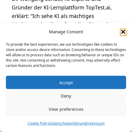
Gründer der KI-Lernplattform TopTest.ai,
erklärt: “Ich sehe KI als mächtiges
Werkzeug, das die aufwendige Phase der
Manage Consent
Datenaufbereitung und -analyse erheblich
beschleunigen kann.” Er betont, dass die
To provide the best experiences, we use technologies like cookies to
Technologie bereits heute in Redaktionen
store and/or access device information. Consenting to these technologies
will allow us to process data such as browsing behavior or unique IDs on
Einzug hält, weil sie repetitive Aufgaben
this site. Not consenting or withdrawing consent, may adversely affect
certain features and functions.
wie das Bereinigen großer Datensätze oder
das Identifizieren erster Muster
Accept
automatisiert. Dadurch gewinnen
Journalisten wertvolle Zeit für die
Deny
eigentliche investigative Arbeit und die
View preferences
kontextuelle Einordnung, welche die
Glaubwürdigkeit einer Geschichte
Cookie Policy
Datenschutzerklärung
Impressum
maßgeblich bestimmen.