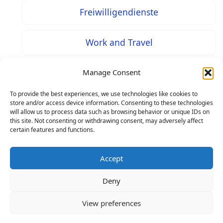
Freiwilligendienste
Work and Travel
Tools und Apps
Manage Consent
To provide the best experiences, we use technologies like cookies to
store and/or access device information. Consenting to these technologies
will allow us to process data such as browsing behavior or unique IDs on
this site. Not consenting or withdrawing consent, may adversely affect
* Bei mit diesem Zeichen gekennzeichneten Inhalten
certain features and functions.
handelt es sich um Werbung / Affiliate Links: Beim Kauf über
einen solchen Link entstehen Ihnen keine Mehrkosten – als
Accept
Seitenbetreiber erhalten wir jedoch eine prozentuale
Deny
Provision an Ihren Käufen, worüber wir uns mit finanzieren.
Copyright © 2026 Life in Germany: Online-Magazin zu
View preferences
Ausbildung, Studium und Jobs in Deutschland