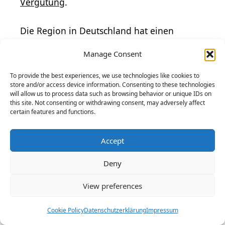
Vergütung
.
Die Region in Deutschland hat einen
starken Einfluss auf das Einkommen. In
Manage Consent
wirtschaftsstarken Bundesländern wie
Bayern
oder
Baden-Württemberg
sind die
To provide the best experiences, we use technologies like cookies to
store and/or access device information. Consenting to these technologies
Gehälter
oft höher. Auch die genaue
will allow us to process data such as browsing behavior or unique IDs on
Position und die übernommene
this site. Not consenting or withdrawing consent, may adversely affect
certain features and functions.
Verantwortung im Unternehmen
bestimmen die Höhe des Gehalts.
Accept
Weiterbildung als Chance auf
Deny
höheres Gehalt
View preferences
Weiterbildungen
sind ein effektiver Weg,
um das eigene Gehalt in der Medientechnik
Cookie Policy
Datenschutzerklärung
Impressum