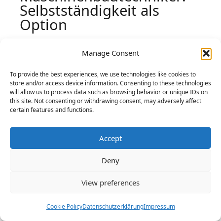
Selbstständigkeit als
Option
Die Selbstständigkeit ist eine attraktive
Manage Consent
Option für Maschinenbautechniker in
Deutschland. Der starke industrielle
To provide the best experiences, we use technologies like cookies to
store and/or access device information. Consenting to these technologies
Mittelstand bietet viele Chancen für
will allow us to process data such as browsing behavior or unique IDs on
Fachkräfte. Sie können sich mit einem
this site. Not consenting or withdrawing consent, may adversely affect
certain features and functions.
eigenen Ingenieurbüro oder einem
spezialisierten Handwerksbetrieb
Accept
etablieren.
Deny
Für den Erfolg ist eine solide Planung
View preferences
unerlässlich. Sie müssen einen tragfähigen
Businessplan erstellen und die
Cookie Policy
Datenschutzerklärung
Impressum
Finanzierung sichern. Die Beantragung der