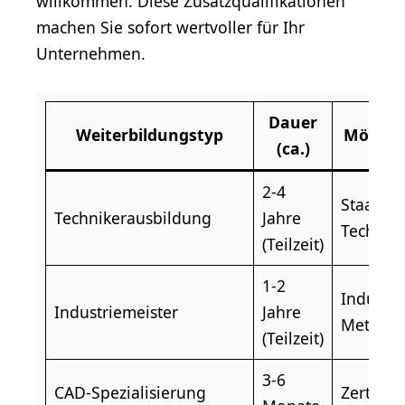
willkommen. Diese Zusatzqualifikationen
machen Sie sofort wertvoller für Ihr
Unternehmen.
Dauer
Weiterbildungstyp
Möglich
(ca.)
2-4
Staatlic
Technikerausbildung
Jahre
Technike
(Teilzeit)
1-2
Industri
Industriemeister
Jahre
Metall
(Teilzeit)
3-6
CAD-Spezialisierung
Zertifika