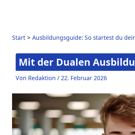
Start
Ausbildungsguide: So startest du dei
Mit der Dualen Ausbild
Von
Redaktion
/
22. Februar 2026