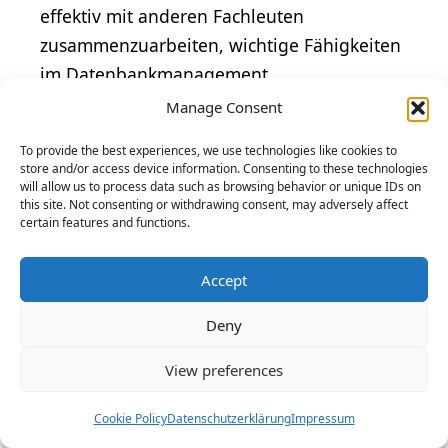
effektiv mit anderen Fachleuten
zusammenzuarbeiten, wichtige Fähigkeiten
im Datenbankmanagement.
Manage Consent
Um die Karrierechancen im Bereich
To provide the best experiences, we use technologies like cookies to
Datenbankmanagement zu verbessern,
store and/or access device information. Consenting to these technologies
sollten Studierende auch praktische
will allow us to process data such as browsing behavior or unique IDs on
this site. Not consenting or withdrawing consent, may adversely affect
Erfahrungen sammeln, sei es durch
certain features and functions.
Praktika, Projektarbeiten oder studentische
Initiativen. Diese praktischen Erfahrungen
Accept
ermöglichen es den Studierenden, ihr
Deny
theoretisches Wissen anzuwenden und die
erforderlichen Fähigkeiten in der realen
View preferences
Welt zu entwickeln.
Cookie Policy
Datenschutzerklärung
Impressum