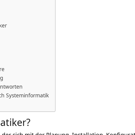
ker
re
ng
Antworten
ich Systeminformatik
atiker?
 der sich mit der Planung, Installation, Konfigur