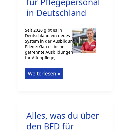
für Pflegepersonal
in Deutschland
Seit 2020 gibt es in
Deutschland ein neues
System in der Ausbildung
Pflege: Gab es bisher
getrennte Ausbildungen
für Altenpflege,
Berufsausbildung
Weiterlesen »
für
Pflegepersonal
in
Deutschland
Alles, was du über
den BFD für