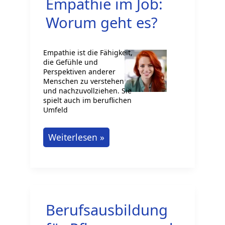
Empathie im Job:
Worum geht es?
Empathie ist die Fähigkeit,
die Gefühle und
Perspektiven anderer
Menschen zu verstehen
und nachzuvollziehen. Sie
spielt auch im beruflichen
Umfeld
Empathie
Weiterlesen »
im
Job:
Worum
geht
Berufsausbildung
es?