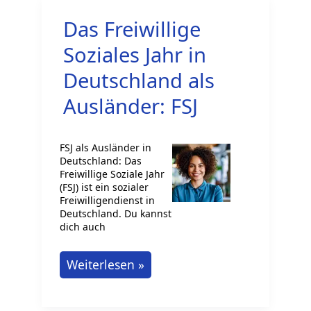
den
Das Freiwillige
BFD
für
Soziales Jahr in
Ausländer
Deutschland als
in
Ausländer: FSJ
Deutschland
wissen
FSJ als Ausländer in
musst
Deutschland: Das
Freiwillige Soziale Jahr
(FSJ) ist ein sozialer
Freiwilligendienst in
Deutschland. Du kannst
dich auch
Das
Weiterlesen »
Freiwillige
Soziales