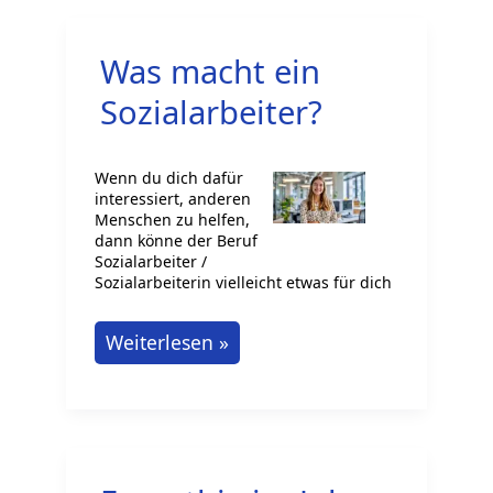
Staat
ist
Was macht ein
möglich?
Sozialarbeiter?
Wenn du dich dafür
interessiert, anderen
Menschen zu helfen,
dann könne der Beruf
Sozialarbeiter /
Sozialarbeiterin vielleicht etwas für dich
Was
Weiterlesen »
macht
ein
Sozialarbeiter?