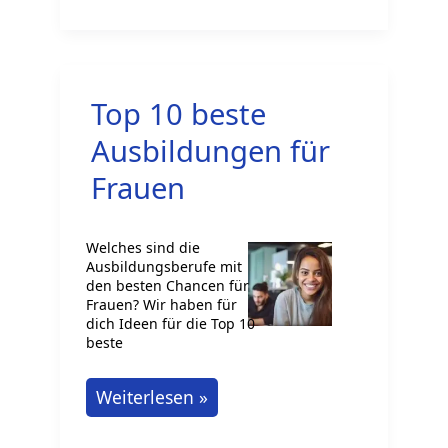
gehen:
Duales
Studium
Top 10 beste
beim
Staat
Ausbildungen für
Frauen
Welches sind die
Ausbildungsberufe mit
den besten Chancen für
Frauen? Wir haben für
dich Ideen für die Top 10
beste
Top
Weiterlesen »
10