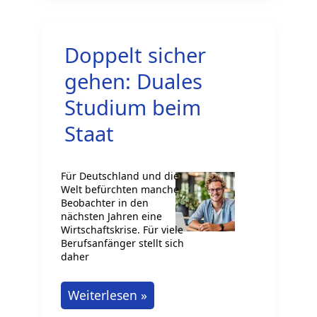
Jahr
in
Doppelt sicher
Deutschland
als
gehen: Duales
Ausländer:
Studium beim
FSJ
Staat
Für Deutschland und die
Welt befürchten manche
Beobachter in den
nächsten Jahren eine
Wirtschaftskrise. Für viele
Berufsanfänger stellt sich
daher
Doppelt
Weiterlesen »
sicher