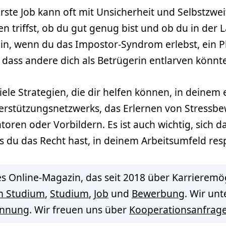
erste Job kann oft mit Unsicherheit und Selbstzwe
n triffst, ob du gut genug bist und ob du in der L
in, wenn du das Impostor-Syndrom erlebst, ein 
nd dass andere dich als Betrügerin entlarven könnt
ele Strategien, die dir helfen können, in deinem e
erstützungsnetzwerks, das Erlernen von Stressbe
en oder Vorbildern. Es ist auch wichtig, sich da
 du das Recht hast, in deinem Arbeitsumfeld res
s Online-Magazin, das seit 2018 über Karrieremög
m Studium
,
Studium
,
Job
und
Bewerbung
. Wir un
innung
. Wir freuen uns über
Kooperationsanfrag