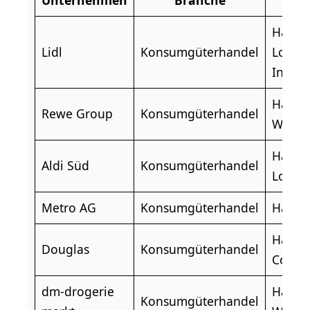
Hande
Lidl
Konsumgüterhandel
Logis
Infor
Handel
Rewe Group
Konsumgüterhandel
Wirtsc
Hande
Aldi Süd
Konsumgüterhandel
Logis
Metro AG
Konsumgüterhandel
Hande
Hande
Douglas
Konsumgüterhandel
Comm
dm-drogerie
Hande
Konsumgüterhandel