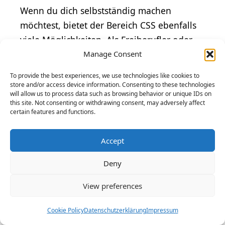
Wenn du dich selbstständig machen
möchtest, bietet der Bereich CSS ebenfalls
viele Möglichkeiten. Als Freiberufler oder
Inhaber einer eigenen Agentur kannst du
Manage Consent
deine eigenen Projekte umsetzen und dein
To provide the best experiences, we use technologies like cookies to
Einkommen selbst bestimmen.
store and/or access device information. Consenting to these technologies
will allow us to process data such as browsing behavior or unique IDs on
this site. Not consenting or withdrawing consent, may adversely affect
Allerdings ist es wichtig zu bedenken, dass
certain features and functions.
eine Selbstständigkeit auch mit einigen
Hürden verbunden sein kann. Du musst
Accept
zum Beispiel in der Lage sein, dich selbst zu
Deny
organisieren und in der Lage sein, mit
Kunden zu verhandeln und diese zu
View preferences
akquirieren.
Cookie Policy
Datenschutzerklärung
Impressum