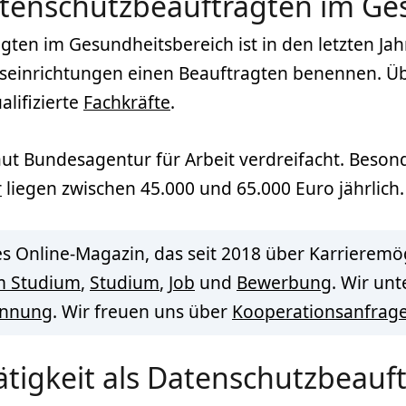
tenschutzbeauftragten im G
en im Gesundheitsbereich ist in den letzten Jah
seinrichtungen einen Beauftragten benennen. Üb
lifizierte
Fachkräfte
.
ut Bundesagentur für Arbeit verdreifacht. Beson
r
liegen zwischen 45.000 und 65.000 Euro jährlich.
s Online-Magazin, das seit 2018 über Karrieremög
m Studium
,
Studium
,
Job
und
Bewerbung
. Wir un
innung
. Wir freuen uns über
Kooperationsanfrag
Tätigkeit als Datenschutzbeauf