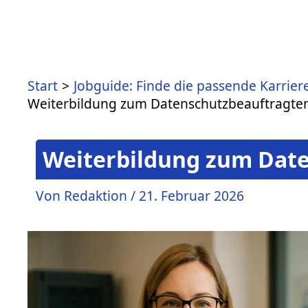
Start
Jobguide: Finde die passende Karrier
Weiterbildung zum Datenschutzbeauftragte
Weiterbildung zum Date
Von
Redaktion
/
21. Februar 2026