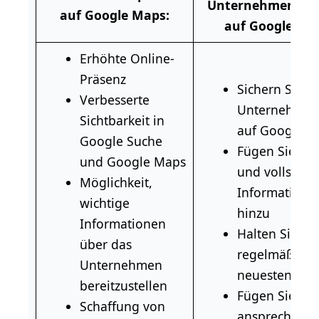
Unternehmenspro
auf Google Maps:
auf Google Ma
Erhöhte Online-
Präsenz
Sichern Sie si
Verbesserte
Unternehmens
Sichtbarkeit in
auf Google M
Google Suche
Fügen Sie rel
und Google Maps
und vollständ
Möglichkeit,
Informatione
wichtige
hinzu
Informationen
Halten Sie Ihr
über das
regelmäßig a
Unternehmen
neuesten Sta
bereitzustellen
Fügen Sie
Schaffung von
ansprechende