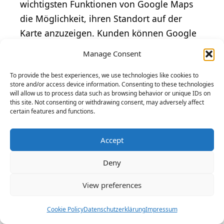
wichtigsten Funktionen von Google Maps
die Möglichkeit, ihren Standort auf der
Karte anzuzeigen. Kunden können Google
Maps verwenden, um nach Unternehmen
Manage Consent
zu suchen, Wegbeschreibungen zu erhalten
und Bewertungen und Fotos zu sehen, die
To provide the best experiences, we use technologies like cookies to
store and/or access device information. Consenting to these technologies
andere Kunden geteilt haben.
will allow us to process data such as browsing behavior or unique IDs on
this site. Not consenting or withdrawing consent, may adversely affect
certain features and functions.
Google My Business hingegen ist ein Tool
für Unternehmen, um ihre Online-Präsenz
Accept
auf Google, einschließlich Google Maps
und Google Search, zu verwalten. Mit
Deny
einem Google My Business-Konto können
View preferences
Unternehmen ihre Geschäftsinformationen
wie Name, Adresse, Öffnungszeiten,
Cookie Policy
Datenschutzerklärung
Impressum
Telefonnummer und Website aktualisieren.