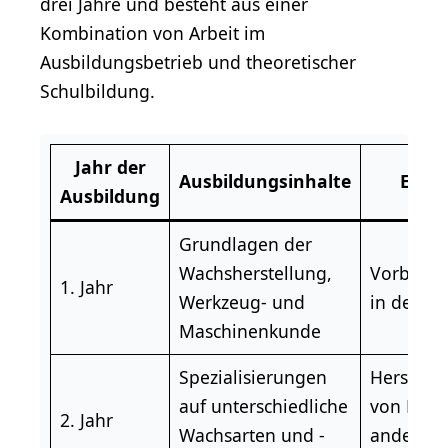
drei Jahre und besteht aus einer
Kombination von Arbeit im
Ausbildungsbetrieb und theoretischer
Schulbildung.
Jahr der
Ausbildungsinhalte
Einsa
Ausbildung
Grundlagen der
Wachsherstellung,
Vorberei
1. Jahr
Werkzeug- und
in der We
Maschinenkunde
Spezialisierungen
Herstell
auf unterschiedliche
von Kerz
2. Jahr
Wachsarten und -
anderen