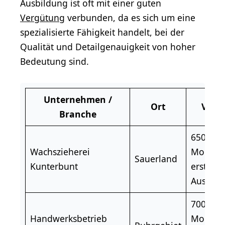
Ausbildung ist oft mit einer guten
Vergütung
verbunden, da es sich um eine
spezialisierte Fähigkeit handelt, bei der
Qualität und Detailgenauigkeit von hoher
Bedeutung sind.
Unternehmen /
Ort
Verg
Branche
650 € p
Wachszieherei
Monat 
Sauerland
Kunterbunt
ersten
Ausbild
700 € p
Handwerksbetrieb
Monat 