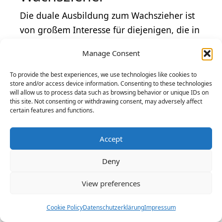
Die duale Ausbildung zum Wachszieher ist
von großem Interesse für diejenigen, die in
der Kerzenherstellungsindustrie arbeiten
Manage Consent
möchten. Allerdings gibt es auch andere
verwandte Fachberufe, welche Alternativen
To provide the best experiences, we use technologies like cookies to
store and/or access device information. Consenting to these technologies
zur klassischen Ausbildung zum
will allow us to process data such as browsing behavior or unique IDs on
Wachszieher darstellen. Diese Optionen
this site. Not consenting or withdrawing consent, may adversely affect
certain features and functions.
sind oft ebenso praktisch orientiert und
bieten ähnliche Chancen, eine erfolgreiche
Accept
Karriere in der Herstellungsindustrie zu
haben.
Deny
View preferences
Briefbeschreibung
Berufsbezeichnung
Cookie Policy
Datenschutzerklärung
Impressum
der Ausbildung