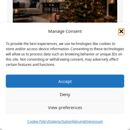
Manage Consent
To provide the best experiences, we use technologies like cookies to
store and/or access device information. Consenting to these technologies
will allow us to process data such as browsing behavior or unique IDs on
this site. Not consenting or withdrawing consent, may adversely affect
certain features and functions.
Warum Weihnachtssocken zu den
beliebtesten Weihnachtsgeschenken
Accept
gehören
Deny
Weihnachten ist die Zeit, in der wir
View preferences
unseren Liebsten mit kleinen und großen
Geschenken eine...
Cookie Policy
Datenschutzerklärung
Impressum