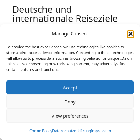
Deutsche und
internationale Reiseziele
Wenn Sie einen Job mit Reisetätigkeit
Manage Consent
haben, können Sie viele spannende Orte in
To provide the best experiences, we use technologies like cookies to
Deutschland und der ganzen Welt
store and/or access device information. Consenting to these technologies
besuchen. Hier sind einige der besten
will allow us to process data such as browsing behavior or unique IDs on
this site. Not consenting or withdrawing consent, may adversely affect
Reiseziele, die Sie im Rahmen Ihres Berufs
certain features and functions.
besuchen können:
Accept
Name des
Deny
Beschreibung
Reiseziels
View preferences
Eine pulsierende
Cookie Policy
Datenschutzerklärung
Impressum
Stadt, die für ihre
Barcelona,