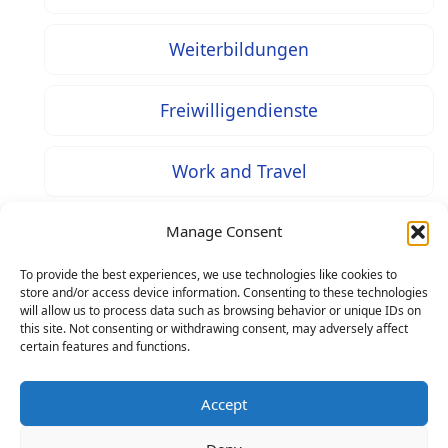
Weiterbildungen
Freiwilligendienste
Work and Travel
Tools und Apps
Manage Consent
To provide the best experiences, we use technologies like cookies to
store and/or access device information. Consenting to these technologies
will allow us to process data such as browsing behavior or unique IDs on
this site. Not consenting or withdrawing consent, may adversely affect
* Bei mit diesem Zeichen gekennzeichneten Inhalten
certain features and functions.
handelt es sich um Werbung / Affiliate Links: Beim Kauf über
einen solchen Link entstehen Ihnen keine Mehrkosten – als
Accept
Seitenbetreiber erhalten wir jedoch eine prozentuale