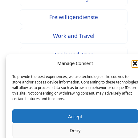
Freiwilligendienste
Work and Travel
Tools und Apps
Manage Consent
To provide the best experiences, we use technologies like cookies to
store and/or access device information. Consenting to these technologies
will allow us to process data such as browsing behavior or unique IDs on
* Bei mit diesem Zeichen gekennzeichneten Inhalten
this site. Not consenting or withdrawing consent, may adversely affect
handelt es sich um Werbung / Affiliate Links: Beim
certain features and functions.
Kauf über einen solchen Link entstehen Ihnen keine
Mehrkosten – als Seitenbetreiber erhalten wir jedoch
Accept
eine prozentuale Provision an Ihren Käufen, worüber
Deny
wir uns mit finanzieren.