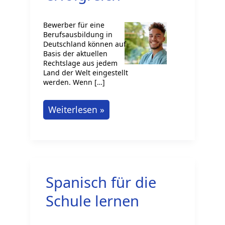
Bewerber für eine
Berufsausbildung in
Deutschland können auf
Basis der aktuellen
Rechtslage aus jedem
Land der Welt eingestellt
werden. Wenn […]
Ausländische
Weiterlesen »
Azubis
in
Deutschland
einstellen:
Spanisch für die
So
gelingt
Schule lernen
es