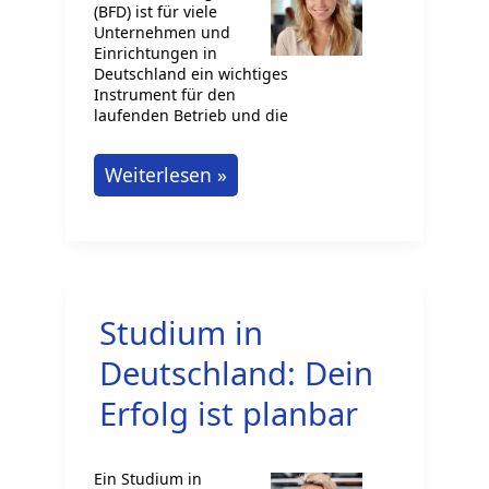
(BFD) ist für viele
Unternehmen und
Einrichtungen in
Deutschland ein wichtiges
Instrument für den
laufenden Betrieb und die
BFD
Weiterlesen »
Bewerber
finden
im
Ausland
Studium in
Deutschland: Dein
Erfolg ist planbar
Ein Studium in