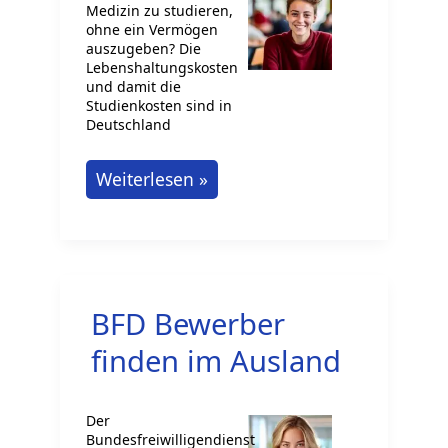
Medizin zu studieren,
ohne ein Vermögen
auszugeben? Die
Lebenshaltungskosten
und damit die
Studienkosten sind in
Deutschland
Günstig
Weiterlesen »
im
Ausland
Medizin
studieren
BFD Bewerber
finden im Ausland
Der
Bundesfreiwilligendienst