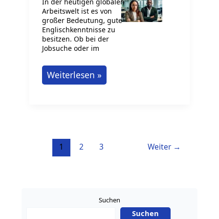
In der heutigen globalen
Arbeitswelt ist es von
großer Bedeutung, gute
Englischkenntnisse zu
besitzen. Ob bei der
Jobsuche oder im
Englisch
Weiterlesen »
für
den
Job
lernen
1
2
3
Weiter
→
Suchen
Suchen