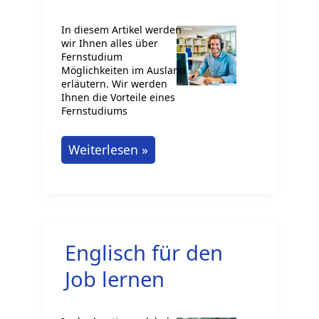
In diesem Artikel werden
wir Ihnen alles über
Fernstudium
Möglichkeiten im Ausland
erläutern. Wir werden
Ihnen die Vorteile eines
Fernstudiums
Fernstudium
Weiterlesen »
im
Ausland:
Ihre
Optionen
Englisch für den
und
Möglichkeiten
Job lernen