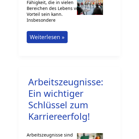
Fähigkeit, die in vielen
Bereichen des Lebens von
Vorteil sein kann.
Insbesondere
Französisch
Weiterlesen »
für
das
Studium
lernen
Arbeitszeugnisse:
Ein wichtiger
Schlüssel zum
Karriereerfolg!
Arbeitszeugnisse sind