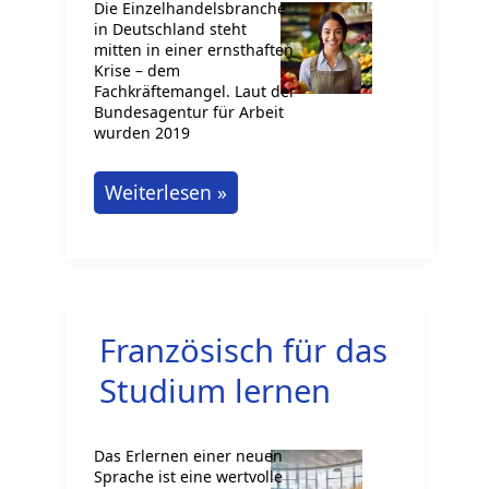
Die Einzelhandelsbranche
in Deutschland steht
mitten in einer ernsthaften
Krise – dem
Fachkräftemangel. Laut der
Bundesagentur für Arbeit
wurden 2019
Personalgewinnung
Weiterlesen »
für
den
Bereich
Einzelhandel
Französisch für das
im
Ausland
Studium lernen
Das Erlernen einer neuen
Sprache ist eine wertvolle