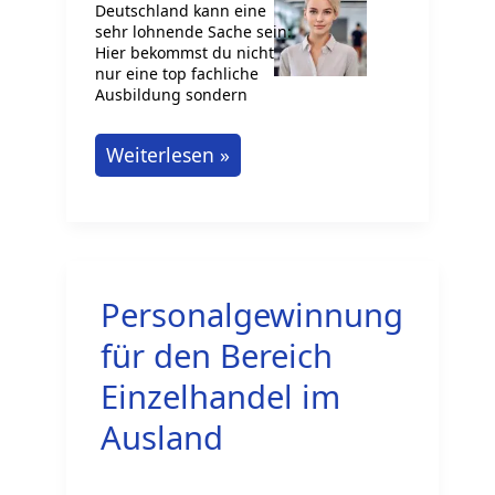
Deutschland kann eine
sehr lohnende Sache sein:
Hier bekommst du nicht
nur eine top fachliche
Ausbildung sondern
Studium
Weiterlesen »
in
Deutschland:
Dein
Erfolg
Personalgewinnung
ist
planbar
für den Bereich
Einzelhandel im
Ausland