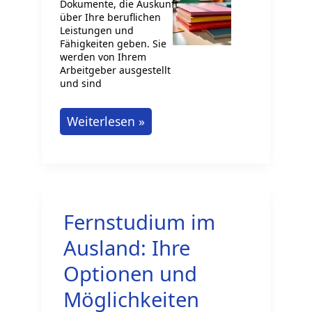
Dokumente, die Auskunft
über Ihre beruflichen
Leistungen und
Fähigkeiten geben. Sie
werden von Ihrem
Arbeitgeber ausgestellt
und sind
Arbeitszeugnisse:
Weiterlesen »
Ein
wichtiger
Schlüssel
zum
Fernstudium im
Karriereerfolg!
Ausland: Ihre
Optionen und
Möglichkeiten