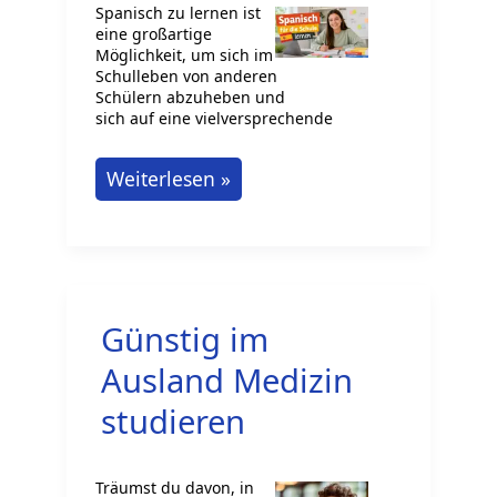
erfolgreich
Spanisch zu lernen ist
eine großartige
Möglichkeit, um sich im
Schulleben von anderen
Schülern abzuheben und
sich auf eine vielversprechende
Spanisch
Weiterlesen »
für
die
Schule
lernen
Günstig im
Ausland Medizin
studieren
Träumst du davon, in