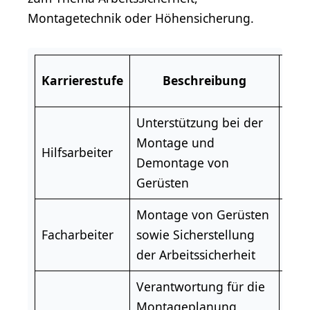
Montagetechnik oder Höhensicherung.
Geh
Karrierestufe
Beschreibung
(bru
Unterstützung bei der
ab
Montage und
Hilfsarbeiter
2.0
Demontage von
Eur
Gerüsten
Montage von Gerüsten
ab
Facharbeiter
sowie Sicherstellung
2.5
der Arbeitssicherheit
Eur
Verantwortung für die
ab
Montageplanung,