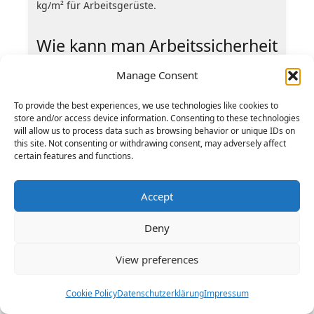
kg/m² für Arbeitsgerüste.
Wie kann man Arbeitssicherheit
auf Gerüsten gewährleisten?
Manage Consent
Durch konsequente Einhaltung der
Sicherheitsvorschriften und regelmäßige
To provide the best experiences, we use technologies like cookies to
store and/or access device information. Consenting to these technologies
Unterweisungen. Wichtig sind Geländer in 1 m
will allow us to process data such as browsing behavior or unique IDs on
Höhe, standsichere Aufstellung und rutschfeste
this site. Not consenting or withdrawing consent, may adversely affect
Belege. Persönliche Schutzausrüstung wie Helm
certain features and functions.
und Sicherheitsgurt ist verpflichtend.
Accept
Wie kann man
Gerüstmaterialien
Deny
transportieren?
View preferences
Mit speziellen Transportern und Kranen, die für
schwere Lasten ausgelegt sind. Rohre wiegen bis
Cookie Policy
Datenschutzerklärung
Impressum
zu 20 kg pro Stück, Verbindungsteile müssen