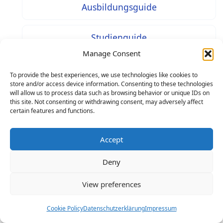
Ausbildungsguide
Studienguide
Manage Consent
Jobguide
To provide the best experiences, we use technologies like cookies to
store and/or access device information. Consenting to these technologies
will allow us to process data such as browsing behavior or unique IDs on
Bewerbungsguide
this site. Not consenting or withdrawing consent, may adversely affect
certain features and functions.
Nachrichten und Analysen
Accept
Deutschland Guide
Deny
View preferences
Alle Berufe
Cookie Policy
Datenschutzerklärung
Impressum