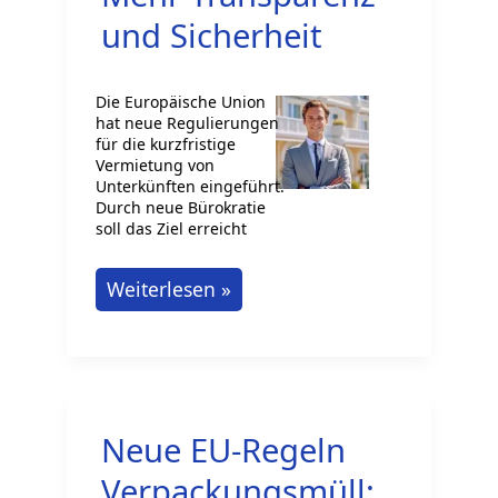
und Sicherheit
Deutschland
Die Europäische Union
hat neue Regulierungen
für die kurzfristige
Vermietung von
Unterkünften eingeführt.
Durch neue Bürokratie
soll das Ziel erreicht
Neue
Weiterlesen »
EU-
Regeln
für
kurzfristige
Neue EU-Regeln
Vermietungen:
Mehr
Verpackungsmüll: