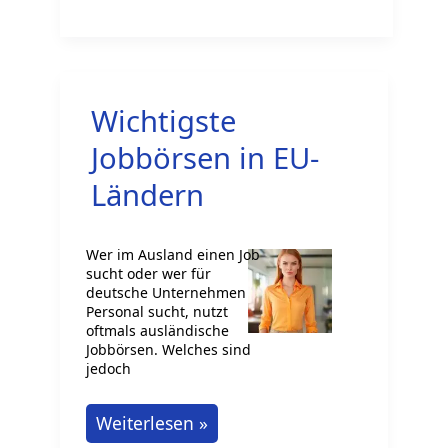
von
Berufsabschlüssen
in
der
Wichtigste
EU:
Herausforderungen
Jobbörsen in EU-
und
Ländern
Perspektiven
Wer im Ausland einen Job
sucht oder wer für
deutsche Unternehmen
Personal sucht, nutzt
oftmals ausländische
Jobbörsen. Welches sind
jedoch
Wichtigste
Weiterlesen »