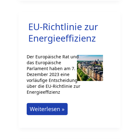
Verpackungsmüll:
Welche
EU-Richtlinie zur
Auswirkungen
auf
Energieeffizienz
Jobs
und
Der Europäische Rat und
Arbeitsmarkt?
das Europäische
Parlament haben am 7.
Dezember 2023 eine
vorläufige Entscheidung
über die EU-Richtlinie zur
Energieeffizienz
EU-
Weiterlesen »
Richtlinie
zur
Energieeffizienz