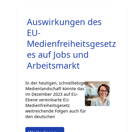
in
der
Auswirkungen des
Zahlungslandschaft
bei
EU-
Unternehmen
Medienfreiheitsgesetz
in
es auf Jobs und
Deutschland
Arbeitsmarkt
In der heutigen, schnelllebigen
Medienlandschaft könnte das
im Dezember 2023 auf EU-
Ebene vereinbarte EU-
Medienfreiheitsgesetz
weitreichende Folgen auch für
den deutschen