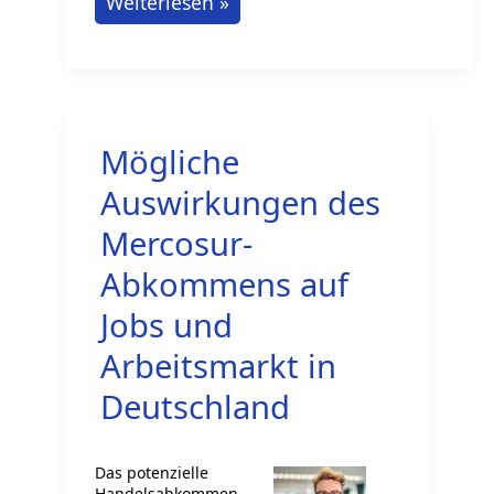
Auswirkungen
Weiterlesen »
des
EU-
Medienfreiheitsgesetzes
auf
Mögliche
Jobs
und
Auswirkungen des
Arbeitsmarkt
Mercosur-
Abkommens auf
Jobs und
Arbeitsmarkt in
Deutschland
Das potenzielle
Handelsabkommen