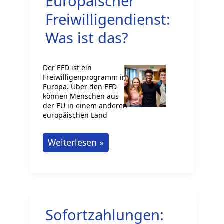
Europäischer
in
Qualifikationen
Freiwilligendienst:
und
Was ist das?
rechtliche
Rahmenbedingungen
Der EFD ist ein
Freiwilligenprogramm in
Europa. Über den EFD
können Menschen aus
der EU in einem anderen
europäischen Land
Europäischer
Weiterlesen »
Freiwilligendienst:
Was
ist
das?
Sofortzahlungen: