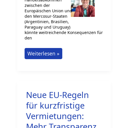
zwischen der
Europäischen Union und
den Mercosur-Staaten
(Argentinien, Brasilien,
Paraguay und Uruguay)
könnte weitreichende Konsequenzen für
den
Mögliche
Weiterlesen »
Auswirkungen
des
Mercosur-
Abkommens
Neue EU-Regeln
auf
Jobs
für kurzfristige
und
Vermietungen:
Arbeitsmarkt
Mehr Transparenz
in