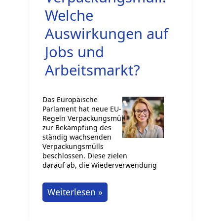
Transparenz
Welche
und
Auswirkungen auf
Sicherheit
Jobs und
Arbeitsmarkt?
Das Europäische
Parlament hat neue EU-
Regeln Verpackungsmüll
zur Bekämpfung des
ständig wachsenden
Verpackungsmülls
beschlossen. Diese zielen
darauf ab, die Wiederverwendung
Neue
Weiterlesen »
EU-
Regeln