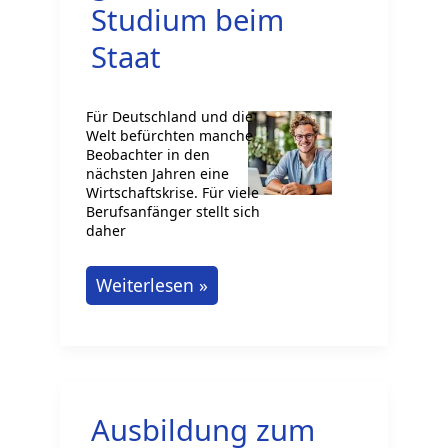
Leitfaden
Studium beim
Staat
Für Deutschland und die
Welt befürchten manche
Beobachter in den
nächsten Jahren eine
Wirtschaftskrise. Für viele
Berufsanfänger stellt sich
daher
Doppelt
Weiterlesen »
sicher
gehen:
Duales
Studium
Ausbildung zum
beim