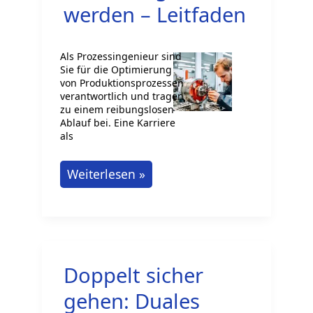
werden – Leitfaden
Als Prozessingenieur sind
Sie für die Optimierung
von Produktionsprozessen
verantwortlich und tragen
zu einem reibungslosen
Ablauf bei. Eine Karriere
als
Wie
Weiterlesen »
Sie
ein
erfolgreicher
Prozessingenieur
Doppelt sicher
werden
–
gehen: Duales