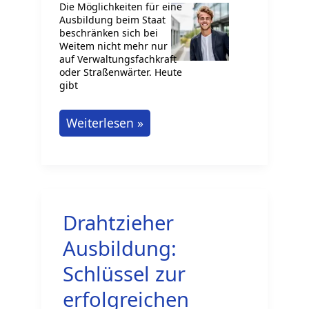
Die Möglichkeiten für eine
Ausbildung beim Staat
beschränken sich bei
Weitem nicht mehr nur
auf Verwaltungsfachkraft
oder Straßenwärter. Heute
gibt
Welche
Weiterlesen »
Ausbildung
beim
Staat
ist
Drahtzieher
möglich?
Ausbildung:
Schlüssel zur
erfolgreichen