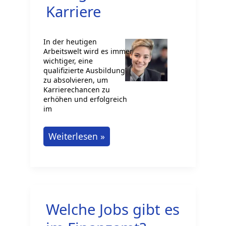
Karriere
In der heutigen
Arbeitswelt wird es immer
wichtiger, eine
qualifizierte Ausbildung
zu absolvieren, um
Karrierechancen zu
erhöhen und erfolgreich
im
Drahtzieher
Weiterlesen »
Ausbildung:
Schlüssel
zur
erfolgreichen
Welche Jobs gibt es
Karriere