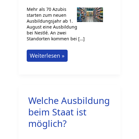
Mehr als 70 Azubis
starten zum neuen
Ausbildungsjahr ab 1.
August eine Ausbildung
bei Nestlé. An zwei
Standorten kommen bei […]
Über
Weiterlesen »
70
Azubis
starten
Ausbildung
Welche Ausbildung
bei
Nestlé
beim Staat ist
möglich?