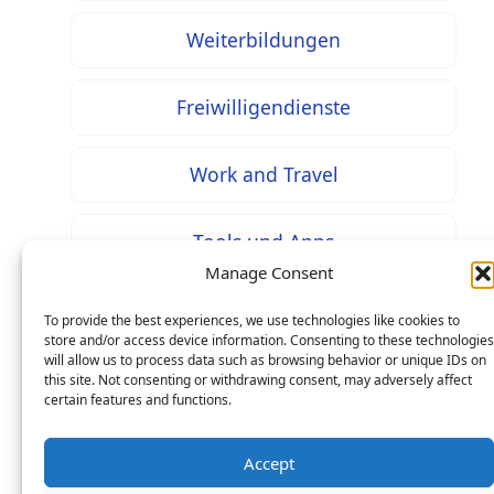
Weiterbildungen
Freiwilligendienste
Work and Travel
Tools und Apps
Manage Consent
To provide the best experiences, we use technologies like cookies to
store and/or access device information. Consenting to these technologies
will allow us to process data such as browsing behavior or unique IDs on
* Bei mit diesem Zeichen gekennzeichneten Inhalten
this site. Not consenting or withdrawing consent, may adversely affect
handelt es sich um Werbung / Affiliate Links: Beim
certain features and functions.
Kauf über einen solchen Link entstehen Ihnen keine
Mehrkosten – als Seitenbetreiber erhalten wir jedoch
Accept
eine prozentuale Provision an Ihren Käufen, worüber