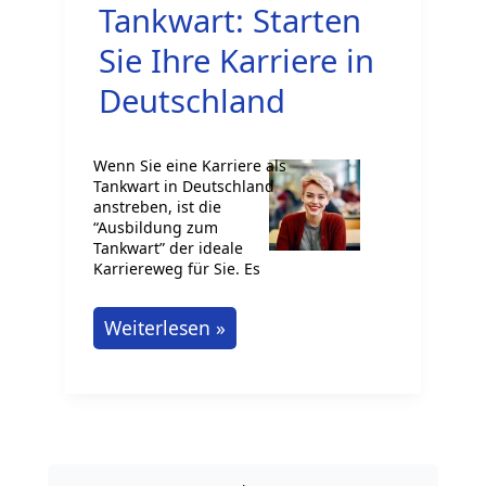
Staat
Tankwart: Starten
Sie Ihre Karriere in
Deutschland
Wenn Sie eine Karriere als
Tankwart in Deutschland
anstreben, ist die
“Ausbildung zum
Tankwart” der ideale
Karriereweg für Sie. Es
Ausbildung
Weiterlesen »
zum
Tankwart:
Starten
Sie
Ihre