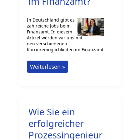
im Finanzamt?
In Deutschland gibt es
zahlreiche Jobs beim
Finanzamt. In diesem
Artikel werden wir uns mit
den verschiedenen
Karrieremöglichkeiten im Finanzamt
Welche
Weiterlesen »
Jobs
gibt
es
im
Wie Sie ein
Finanzamt?
erfolgreicher
Prozessingenieur