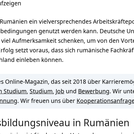
ufzeigen
umänien ein vielversprechendes Arbeitskräftepot
nbedingungen genutzt werden kann. Deutsche U
iel Aufmerksamkeit schenken, um von den Vorteile
 Erfolg setzt voraus, dass sich rumänische Fachkrä
schland einleben können.
s Online-Magazin, das seit 2018 über Karrieremög
m Studium
,
Studium
,
Job
und
Bewerbung
. Wir un
innung
. Wir freuen uns über
Kooperationsanfrag
sbildungsniveau in Rumänien