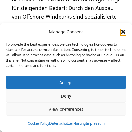
für steigenden Bedarf: Durch den Ausbau
von Offshore-Windparks sind spezialisierte
Schiffsmechaniker gefragt, die auf
Service-
Manage Consent
und Wartungsschiffen
für die Anlagen
arbeiten. Zudem wird die Flotte der
To provide the best experiences, we use technologies like cookies to
store and/or access device information. Consenting to these technologies
Binnen- und Passagierschifffahrt
will allow us to process data such as browsing behavior or unique IDs on
modernisiert, was zusätzliche Arbeitsplätze
this site. Not consenting or withdrawing consent, may adversely affect
certain features and functions.
schafft. Prognosen gehen davon aus, dass
bis 2030
mindestens 10% mehr
Accept
Fachkräfte
benötigt werden, insbesondere
im Bereich umweltfreundlicher
Deny
Antriebssysteme.
View preferences
Einfluss der
Cookie Policy
Datenschutzerklärung
Impressum