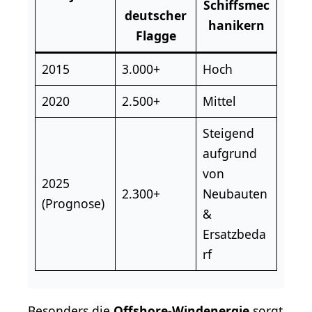
Schiffsmec
deutscher
hanikern
Flagge
2015
3.000+
Hoch
2020
2.500+
Mittel
Steigend
aufgrund
von
2025
2.300+
Neubauten
(Prognose)
&
Ersatzbeda
rf
Besonders die
Offshore-Windenergie
sorgt