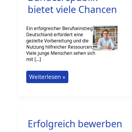
bietet viele Chancen
Ein erfolgreicher Berufseinstieg in
Deutschland erfordert eine
gezielte Vorbereitung und die
Nutzung hilfreicher Ressourcen.
Viele junge Menschen sehen sich
mit […]
Erfolgreich
Weiterlesen »
im
Job
durchstarten:
Die
Erfolgreich bewerben
Bundesrepublik