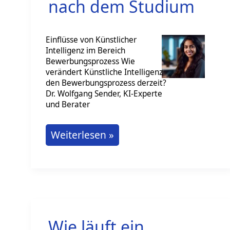
bietet
nach dem Studium
viele
Chancen
Einflüsse von Künstlicher
Intelligenz im Bereich
Bewerbungsprozess Wie
verändert Künstliche Intelligenz
den Bewerbungsprozess derzeit?
Dr. Wolfgang Sender, KI-Experte
und Berater
Erfolgreich
Weiterlesen »
bewerben
nach
dem
Studium
Wie läuft ein