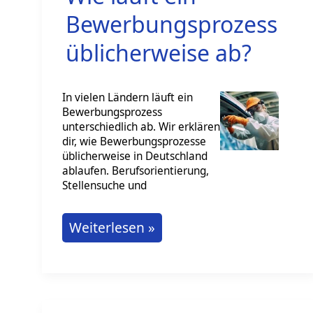
Bewerbungsprozess
üblicherweise ab?
In vielen Ländern läuft ein
Bewerbungsprozess
unterschiedlich ab. Wir erklären
dir, wie Bewerbungsprozesse
üblicherweise in Deutschland
ablaufen. Berufsorientierung,
Stellensuche und
Wie
Weiterlesen »
läuft
ein
Bewerbungsprozess