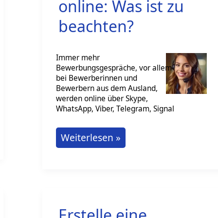
online: Was ist zu
beachten?
Immer mehr
Bewerbungsgespräche, vor allem
bei Bewerberinnen und
Bewerbern aus dem Ausland,
werden online über Skype,
WhatsApp, Viber, Telegram, Signal
Bewerbungsgespräch
Weiterlesen »
online:
Was
ist
zu
Erstelle eine
beachten?