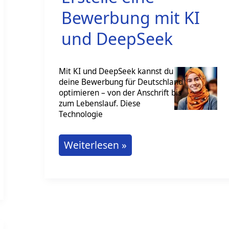
Bewerbung mit KI
und DeepSeek
Mit KI und DeepSeek kannst du
deine Bewerbung für Deutschland
optimieren – von der Anschrift bis
zum Lebenslauf. Diese
Technologie
Erstelle
Weiterlesen »
eine
Bewerbung
mit
KI
und