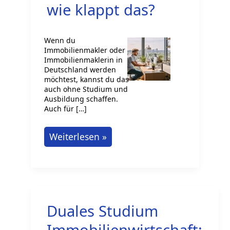
wie klappt das?
Wenn du
Immobilienmakler oder
Immobilienmaklerin in
Deutschland werden
möchtest, kannst du das
auch ohne Studium und
Ausbildung schaffen.
Auch für […]
Immobilienmakler
Weiterlesen »
werden
in
Deutschland:
Welche
Duales Studium
Ausbildung
brauchst
Immobilienwirtschaft: