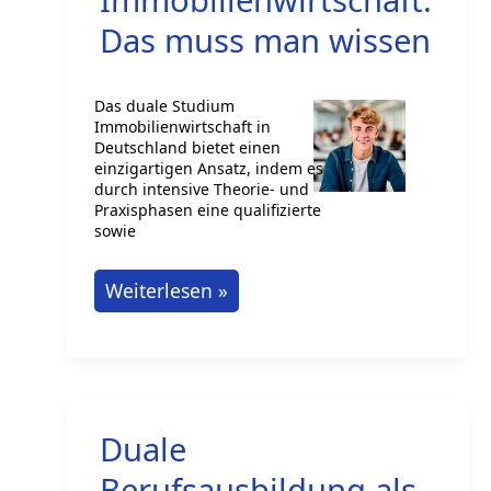
du
Das muss man wissen
und
wie
Das duale Studium
klappt
Immobilienwirtschaft in
das?
Deutschland bietet einen
einzigartigen Ansatz, indem es
durch intensive Theorie- und
Praxisphasen eine qualifizierte
sowie
Duales
Weiterlesen »
Studium
Immobilienwirtschaft:
Das
muss
Duale
man
wissen
Berufsausbildung als