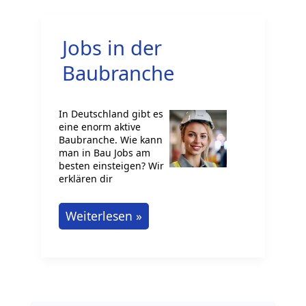
Immobilienkauffrau:
Wohlstand
Jobs in der
Aufbauen
Baubranche
In Deutschland gibt es
eine enorm aktive
Baubranche. Wie kann
man in Bau Jobs am
besten einsteigen? Wir
erklären dir
Jobs
Weiterlesen »
in
der
Baubranche