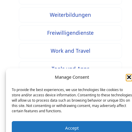
Weiterbildungen
Freiwilligendienste
Work and Travel
Tools und Apps
Manage Consent
To provide the best experiences, we use technologies like cookies to
store and/or access device information. Consenting to these technologies
will allow us to process data such as browsing behavior or unique IDs on
* Bei mit diesem Zeichen gekennzeichneten Inhalten
this site. Not consenting or withdrawing consent, may adversely affect
handelt es sich um Werbung / Affiliate Links: Beim
certain features and functions.
Kauf über einen solchen Link entstehen Ihnen keine
Mehrkosten – als Seitenbetreiber erhalten wir jedoch
Accept