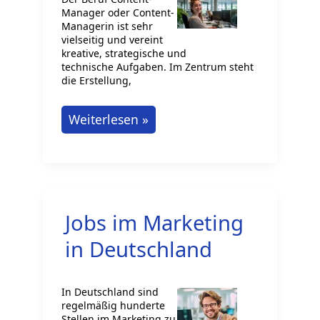
Manager oder Content-
Managerin ist sehr
vielseitig und vereint
kreative, strategische und
technische Aufgaben. Im Zentrum steht
die Erstellung,
Content-
Weiterlesen »
Manager:
Wie
wird
man
Jobs im Marketing
das?
in Deutschland
In Deutschland sind
regelmäßig hunderte
Stellen im Marketing zu