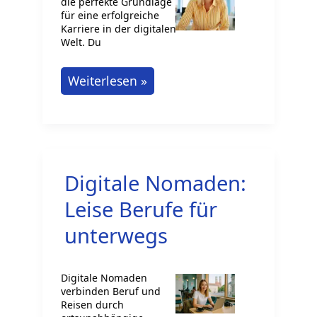
die perfekte Grundlage
für eine erfolgreiche
Karriere in der digitalen
Welt. Du
Social
Weiterlesen »
Media
studieren
in
Deutschland:
Digitale Nomaden:
Dein
Erfolg
Leise Berufe für
ist
unterwegs
planbar
Digitale Nomaden
verbinden Beruf und
Reisen durch