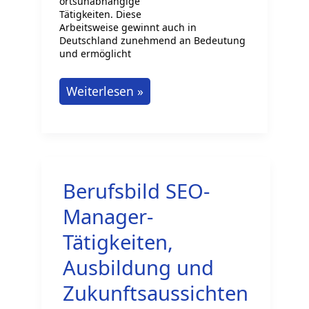
ortsunabhängige
Tätigkeiten. Diese
Arbeitsweise gewinnt auch in
Deutschland zunehmend an Bedeutung
und ermöglicht
Digitale
Weiterlesen »
Nomaden:
Leise
Berufe
für
Berufsbild SEO-
unterwegs
Manager-
Tätigkeiten,
Ausbildung und
Zukunftsaussichten