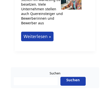
besetzen. Viele
Unternehmen stellen
auch Quereinsteiger und
Bewerberinnen und
Bewerber aus
Jobs
Weiterlesen »
im
Marketing
in
Deutschland
Suchen
Suchen