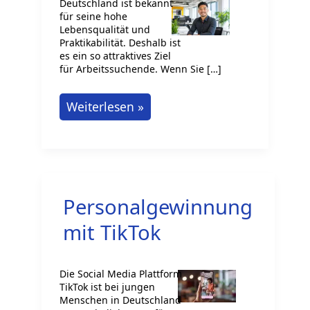
Deutschland ist bekannt
für seine hohe
Lebensqualität und
Praktikabilität. Deshalb ist
es ein so attraktives Ziel
für Arbeitssuchende. Wenn Sie […]
Wichtige
Weiterlesen »
Branchen
in
Deutschland,
die
Personalgewinnung
Englischsprachige
einstellen
mit TikTok
Die Social Media Plattform
TikTok ist bei jungen
Menschen in Deutschland