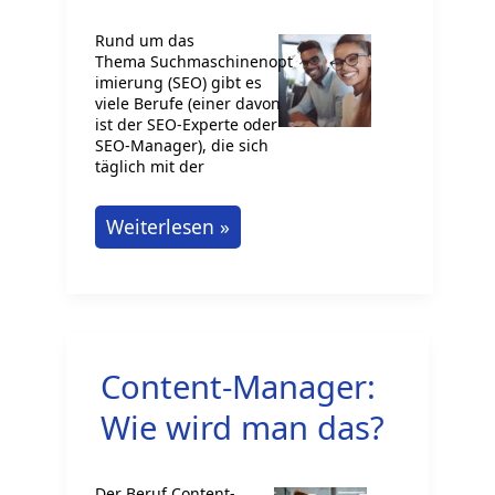
Rund um das
Thema Suchmaschinenopt
imierung (SEO) gibt es
viele Berufe (einer davon
ist der SEO-Experte oder
SEO-Manager), die sich
täglich mit der
Berufsbild
Weiterlesen »
SEO-
Manager-
Tätigkeiten,
Ausbildung
Content-Manager:
und
Zukunftsaussichten
Wie wird man das?
Der Beruf Content-