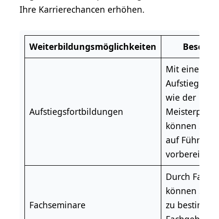
Ihre Karrierechancen erhöhen.
Weiterbildungsmöglichkeiten
Beschre
Mit einer
Aufstiegsfort
wie der
Aufstiegsfortbildungen
Meisterprüf
können Sie si
auf Führung
vorbereiten.
Durch Fachs
können Sie I
Fachseminare
zu bestimmt