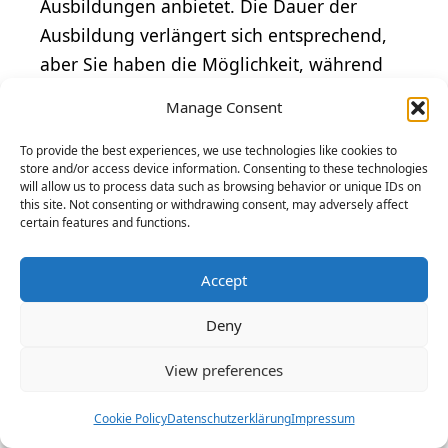
Ausbildungen anbietet. Die Dauer der
Ausbildung verlängert sich entsprechend,
aber Sie haben die Möglichkeit, während
der
Ausbildung in Teilzeit
zu arbeiten oder
Manage Consent
Ihr Studium fortzusetzen.
To provide the best experiences, we use technologies like cookies to
store and/or access device information. Consenting to these technologies
Duales Studium
will allow us to process data such as browsing behavior or unique IDs on
this site. Not consenting or withdrawing consent, may adversely affect
Neben der klassischen Berufsausbildung
certain features and functions.
gibt es in den kaufmännischen
Verkehrsberufen auch
duale Studiengänge
,
Accept
bei denen Sie einen akademischen
Deny
Abschluss und eine berufliche Qualifikation
erwerben können. Diese Art der Ausbildung
View preferences
vereint Theorie und Praxis und bietet Ihnen
Cookie Policy
Datenschutzerklärung
Impressum
die Chance, in Ihrem Unternehmen