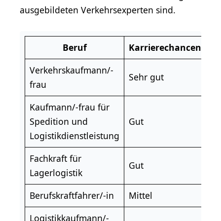
ausgebildeten Verkehrsexperten sind.
Beruf
Karrierechancen
Na
Verkehrskaufmann/-
Sehr gut
H
frau
Kaufmann/-frau für
Spedition und
Gut
H
Logistikdienstleistung
Fachkraft für
Gut
H
Lagerlogistik
Berufskraftfahrer/-in
Mittel
Mi
Logistikkaufmann/-