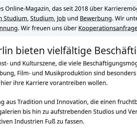
s Online-Magazin, das seit 2018 über Karrieremög
m Studium
,
Studium
,
Job
und
Bewerbung
. Wir un
innung
. Wir freuen uns über
Kooperationsanfrag
rlin bieten vielfältige Beschä
nst- und Kulturszene, die viele Beschäftigungsmög
bung, Film- und Musikproduktion sind besonders g
hier ihre Karriere vorantreiben wollen.
ung aus Tradition und Innovation, die einen fruch
lerien bis hin zu aufstrebenden Studios und Vera
tiven Industrien Fuß zu fassen.