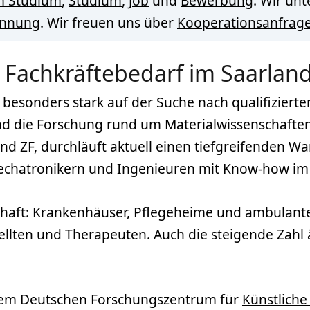
m Studium
,
Studium
,
Job
und
Bewerbung
. Wir un
innung
. Wir freuen uns über
Kooperationsanfrag
 Fachkräftebedarf im Saarlan
 besonders stark auf der Suche nach qualifizierte
d die Forschung rund um Materialwissenschaften 
 ZF, durchläuft aktuell einen tiefgreifenden Wand
echatronikern und Ingenieuren mit Know-how im
chaft: Krankenhäuser, Pflegeheime und ambulante
ellten und Therapeuten. Auch die steigende Zahl 
t dem Deutschen Forschungszentrum für
Künstliche 