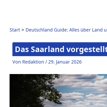
Start
Deutschland Guide: Alles über Land 
Das Saarland vorgestell
Von
Redaktion
/
29. Januar 2026