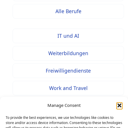
Alle Berufe
IT und AI
Weiterbildungen
Freiwilligendienste
Work and Travel
Tools und Apps
Manage Consent
To provide the best experiences, we use technologies like cookies to
store and/or access device information. Consenting to these technologies
will allow us to process data such as browsing behavior or unique IDs on