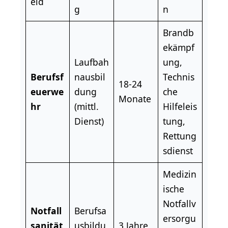
eld
g
n
Brandb
ekämpf
Laufbah
ung,
Berufsf
nausbil
Technis
18-24
euerwe
dung
che
Monate
hr
(mittl.
Hilfeleis
Dienst)
tung,
Rettung
sdienst
Medizin
ische
Notfallv
Notfall
Berufsa
ersorgu
sanität
usbildu
3 Jahre