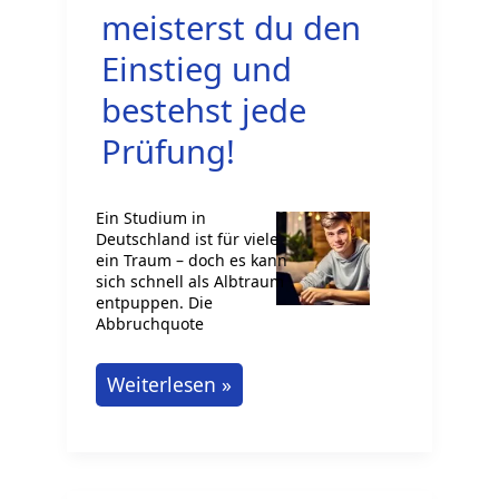
auf
meisterst du den
einem
Einstieg und
klassischen
bestehst jede
Zifferblatt
zu
Prüfung!
lesen
Ein Studium in
Deutschland ist für viele
ein Traum – doch es kann
sich schnell als Albtraum
entpuppen. Die
Abbruchquote
Studieren
Weiterlesen »
in
Deutschland?
So