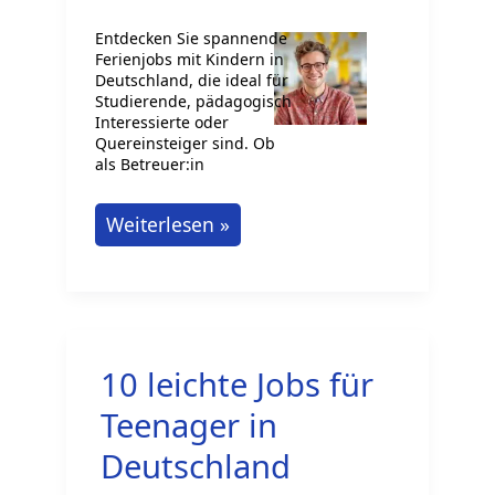
Entdecken Sie spannende
Ferienjobs mit Kindern in
Deutschland, die ideal für
Studierende, pädagogisch
Interessierte oder
Quereinsteiger sind. Ob
als Betreuer:in
Ferienjobs
Weiterlesen »
mit
Kindern:
Entdecken
Sie
10 leichte Jobs für
spannende
Möglichkeiten!
Teenager in
Deutschland