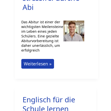
Abi
Das Abitur ist einer der
wichtigsten Meilensteine
im Leben eines jeden
Schülers. Eine gezielte
Abiturvorbereitung ist
daher unerlässlich, um
erfolgreich
Abiturvorbereitung:
Weiterlesen »
In
10
Schritten
stressfrei
Englisch für die
durch’s
Abi
Schule lernen