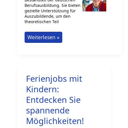
Berufsausbildung. Sie bieten
gezielte Unterstützung für
Auszubildende, um den
theoretischen Teil
Ausbildungsbegleitende
Weiterlesen »
Hilfen:
Ein
wichtiger
Baustein
Ferienjobs mit
im
Berufsbildungssystem
Kindern:
Entdecken Sie
spannende
Möglichkeiten!