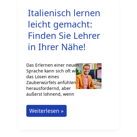
meisterst
Italienisch lernen
du
den
leicht gemacht:
Einstieg
Finden Sie Lehrer
und
in Ihrer Nähe!
bestehst
jede
Das Erlernen einer neuen
Prüfung!
Sprache kann sich oft wie
das Lösen eines
Zauberwürfels anfühlen –
herausfordernd, aber
äußerst lohnend, wenn
Italienisch
Weiterlesen »
lernen
leicht