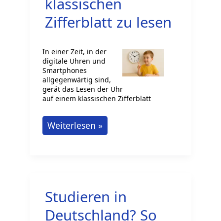
klassischen
Zifferblatt zu lesen
In einer Zeit, in der
digitale Uhren und
Smartphones
allgegenwärtig sind,
gerät das Lesen der Uhr
auf einem klassischen Zifferblatt
Wie
Weiterlesen »
man
einem
Kind
beibringt,
Studieren in
die
Uhr
Deutschland? So