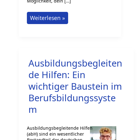
Möglichkeit, dein […]
Als
Weiterlesen »
Nachhilfelehrer/in
arbeiten
in
Deutschland
Ausbildungsbegleiten
de Hilfen: Ein
wichtiger Baustein im
Berufsbildungssyste
m
Ausbildungsbegleitende Hilfen
(abH) sind ein wesentlicher
Bestandteil der deutschen