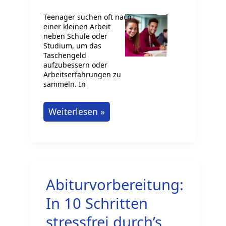
Teenager suchen oft nach
einer kleinen Arbeit
neben Schule oder
Studium, um das
Taschengeld
aufzubessern oder
Arbeitserfahrungen zu
sammeln. In
10
Weiterlesen »
leichte
Jobs
für
Teenager
Abiturvorbereitung:
in
Deutschland
In 10 Schritten
stressfrei durch’s