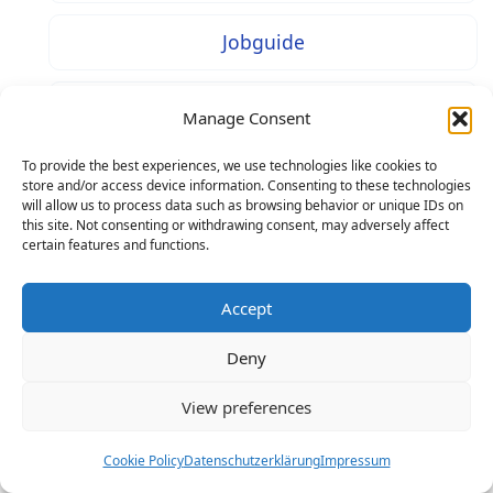
Jobguide
Bewerbungsguide
Manage Consent
To provide the best experiences, we use technologies like cookies to
Nachrichten und Analysen
store and/or access device information. Consenting to these technologies
will allow us to process data such as browsing behavior or unique IDs on
this site. Not consenting or withdrawing consent, may adversely affect
Deutschland Guide
certain features and functions.
Accept
Alle Berufe
Deny
IT und AI
View preferences
Cookie Policy
Datenschutzerklärung
Impressum
Weiterbildungen